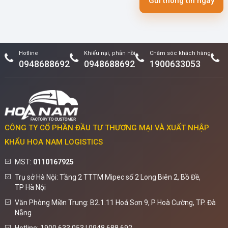
Gửi thông tin ngay
Hotline
Khiếu nại, phản hồi
Chăm sóc khách hàng
0948688692
0948688692
1900633053
CÔNG TY CỔ PHẦN ĐẦU TƯ THƯƠNG MẠI VÀ XUẤT NHẬP
KHẨU HOA NAM LOGISTICS
MST:
0110167925
Trụ sở Hà Nội: Tầng 2 TTTM Mipec số 2 Long Biên 2, Bồ Đề,
TP Hà Nội
Văn Phòng Miền Trung: B2.1.11 Hoá Sơn 9, P Hoà Cường, TP. Đà
Nẵng