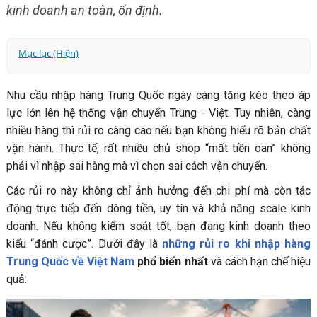
kinh doanh an toàn, ổn định.
Mục lục (Hiện)
1. Rủi ro hư hỏng, thất lạc hàng hóa trong quá trình vận
Nhu cầu nhập hàng Trung Quốc ngày càng tăng kéo theo áp
chuyển
lực lớn lên hệ thống vận chuyển Trung - Việt. Tuy nhiên, càng
2. Rủi ro chậm hàng, tắc biên ảnh hưởng kinh doanh
nhiều hàng thì rủi ro càng cao nếu bạn không hiểu rõ bản chất
3. Rủi ro sai sót chứng từ và thủ tục hải quan
vận hành. Thực tế, rất nhiều chủ shop “mất tiền oan” không
4. Rủi ro chi phí phát sinh và biến động tỷ giá
phải vì nhập sai hàng mà vì chọn sai cách vận chuyển.
5. Rủi ro từ việc chọn sai đơn vị vận chuyển
Các rủi ro này không chỉ ảnh hưởng đến chi phí mà còn tác
Cách hạn chế rủi ro khi vận chuyển hàng Trung – Việt
động trực tiếp đến dòng tiền, uy tín và khả năng scale kinh
nhanh và an toàn
doanh. Nếu không kiểm soát tốt, bạn đang kinh doanh theo
Giải pháp tối ưu: Sử dụng dịch vụ order và vận chuyển
kiểu “đánh cược”. Dưới đây là
những rủi ro khi nhập hàng
chuyên nghiệp
Trung Quốc về Việt Nam
phổ biến nhất
và cách hạn chế hiệu
Hoa Nam Logistics - đơn vị vận chuyển Trung - Việt uy
quả:
tín, vận hành bài bản