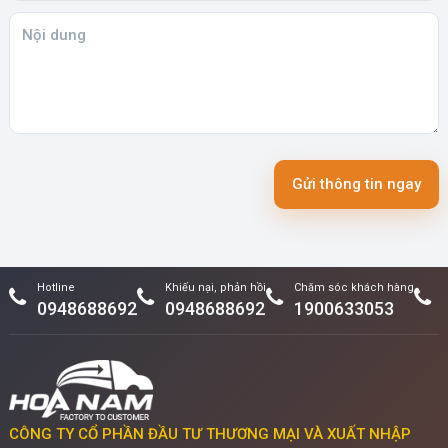
Gửi thông tin ngay
Hotline
Khiếu nại, phản hồi
Chăm sóc khách hàng
0948688692
0948688692
1900633053
CÔNG TY CỔ PHẦN ĐẦU TƯ THƯƠNG MẠI VÀ XUẤT NHẬP