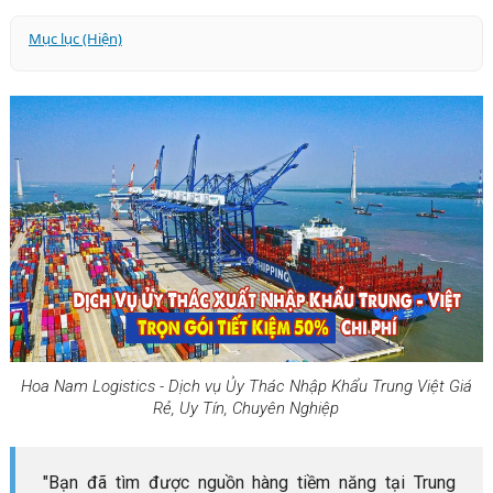
Mục lục (Hiện)
1. Vì sao bạn nên sử dụng dịch vụ ủy thác nhập khẩu
hàng Trung Quốc về Việt Nam?
2. Tại sao chọn dịch vụ ủy thác nhập khẩu Trung Việt
chuyên nghiệp tại Hoa Nam?
3. Lợi ích khi dùng dịch vụ ủy thác nhập khẩu Trung Việt
uy tín tại Hoa Nam
So sánh: Tự nhập khẩu trực tiếp vs. Ủy thác qua Hoa
Nam Logistics
4. Bảng giá dịch vụ ủy thác nhập khẩu Trung Việt giá rẻ
(Cập nhật 2026)
5. Quy trình thực hiện ủy thác nhập khẩu hàng Trung Quốc
Hoa Nam Logistics - Dịch vụ Ủy Thác Nhập Khẩu Trung Việt Giá
về Việt Nam
Rẻ, Uy Tín, Chuyên Nghiệp
6. Tại sao Hoa Nam là đối tác ủy thác nhập khẩu Trung
Việt chuyên nghiệp nhất?
"Bạn đã tìm được nguồn hàng tiềm năng tại Trung