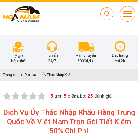
giá
Tư vấn
Vận chuyển
Đặt hàng
Chi phí c
nhất
24/7
5000đ/kg
chỉ 2h
chỉ từ
Trang chủ
Dịch vụ
Ủy Thác Nhập Khẩu
5
trên
5
điểm, bởi
25
đánh giá
Dịch Vụ Ủy Thác Nhập Khẩu Hàng Trung
Quốc Về Việt Nam Trọn Gói Tiết Kiệm
50% Chi Phí