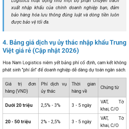
Logistics hoạt động như một bộ phận chuyên trách
xuất nhập khẩu của chính doanh nghiệp bạn, đảm
bảo hàng hóa lưu thông đúng luật và dòng tiền luôn
được bảo vệ tối đa.
4. Bảng giá dịch vụ ủy thác nhập khẩu Trung
Việt giá rẻ (Cập nhật 2026)
Hoa Nam Logistics niêm yết bảng phí cố định, cam kết không
phát sinh "phí ẩn" để doanh nghiệp dễ dàng dự toán ngân sách.
Giá trị đơn
Phí dịch vụ
Thời gian
Chứng từ
hàng (VND)
ủy thác
hàng về
VAT, Tờ
Dưới 20 triệu
2,5% - 3%
3 - 5 ngày
khai, C/O
VAT, Tờ
20 - 50 triệu
2% - 2,5%
3 - 5 ngày
khai, C/O