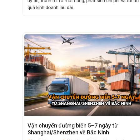
uy tín, tránh rủi ro mất hàng, phát sinh chi phí và tối ưu
quả kinh doanh lâu dài.
Vận chuyển đường biển 5–7 ngày từ
Shanghai/Shenzhen về Bắc Ninh