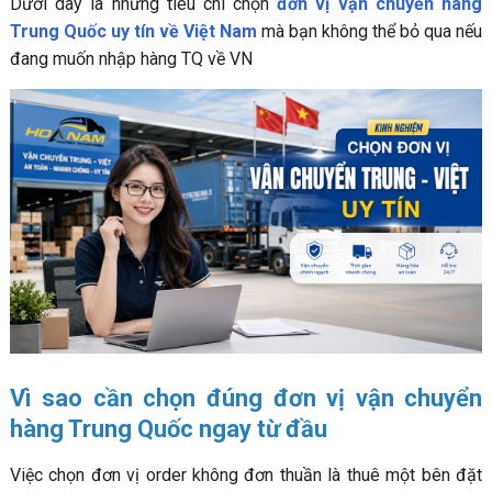
Dưới dây là những tiêu chí chọn
đơn vị vận chuyển hàng
6. Hệ thống theo dõi đơn hàng (tracking) minh bạch
Trung Quốc uy tín về Việt Nam
mà bạn không thể bỏ qua nếu
7. Báo giá rõ ràng, không phát sinh chi phí ẩn
đang muốn nhập hàng TQ về VN
Sự cố dễ gặp khi “chọn nhầm” dịch vụ vận chuyển Trung -
Việt không uy tín
Vận chuyển 2 chiều Trung – Việt nên lựa chọn đơn vị
nào?
Hoa Nam Logistics – Đơn vị vận chuyển Trung – Việt
chính ngạch, uy tín, chuyên nghiệp
5 lý do bạn nên lựa chọn dịch vụ vận chuyển Trung – Việt
tại Hoa Nam Logistics
Một số lưu ý quan trọng khi sử dụng dịch vụ vận chuyển
Việt – Trung
Gửi hàng hóa đúng quy định pháp luật:
Vì sao cần chọn đúng đơn vị vận chuyển
Đóng gói hàng hóa phù hợp với từng loại sản phẩm
hàng Trung Quốc ngay từ đầu
Chuẩn bị đầy đủ giấy tờ, chứng từ khi cần thiết
Việc chọn đơn vị order không đơn thuần là thuê một bên đặt