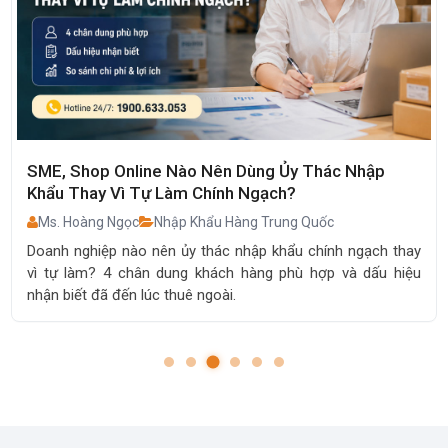
TOP 10 Hãng Nồi Chiên Không Dầu Trung Quốc
Đáng Mua Nhất 2026: Bền, Đẹp, Giá Tốt
Ms. Hoàng Ngọc
Nguồn Hàng Trung Quốc
y
Khám phá TOP 10 thương hiệu nồi chiên không dầu Trung
u
Quốc đáng mua năm 2026. So sánh ưu nhược điểm, giá bán
và kinh nghiệm nhập hàng chính ngạch.