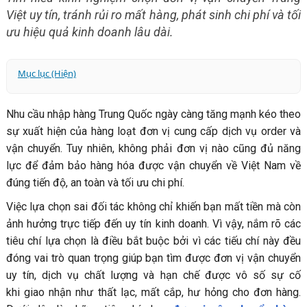
Việt uy tín, tránh rủi ro mất hàng, phát sinh chi phí và tối
ưu hiệu quả kinh doanh lâu dài.
Mục lục (Hiện)
Vì sao cần chọn đúng đơn vị vận chuyển hàng Trung
Nhu cầu nhập hàng Trung Quốc ngày càng tăng mạnh kéo theo
Quốc ngay từ đầu
sự xuất hiện của hàng loạt đơn vị cung cấp dịch vụ order và
7 tiêu chí lựa chọn đơn vị vận chuyển hàng Trung Quốc uy
vận chuyển. Tuy nhiên, không phải đơn vị nào cũng đủ năng
tín
lực để đảm bảo hàng hóa được vận chuyển về Việt Nam về
1. Tìm hiểu kỹ thông tin và năng lực thực tế của đơn vị
đúng tiến độ, an toàn và tối ưu chi phí.
vận chuyển
Việc lựa chọn sai đối tác không chỉ khiến bạn mất tiền mà còn
2. Ưu tiên đơn vị vận chuyển chính ngạch, hạn chế trung
ảnh hưởng trực tiếp đến uy tín kinh doanh. Vì vậy, nắm rõ các
gian
tiêu chí lựa chọn là điều bắt buộc bởi vì các tiếu chí này đều
3. Chọn đơn vị có kho hàng và văn phòng tại cả Trung
đóng vai trò quan trọng giúp bạn tìm được đơn vị vận chuyển
Quốc và Việt Nam
uy tín, dịch vụ chất lượng và hạn chế được vô số sự cố
4. Đảm bảo thời gian vận chuyển ổn định, đúng cam kết
khi giao nhận như thất lạc, mất cắp, hư hỏng cho đơn hàng.
5. Chính sách bảo hiểm và đền bù minh bạch