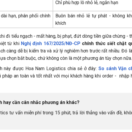
Chỉ phù hợp lô nhỏ lẻ, ngắn hạn
dài hạn, phân phối chính
Buôn bán nhỏ lẻ tự phát - không k
khích
khi đi tiểu ngạch - mất hàng, bị phạt, đứt dòng tiền giữa chừng - 
iệt từ khi
Nghị định 167/2025/NĐ-CP
chính thức siết chặt q
ạch càng dễ bị kiểm tra và xử lý nghiêm hơn trước rất nhiều. Đó là
 lựa chọn bắt buộc, chứ không còn là một phương án tùy chọn nữa.
 hình này được Hoa Nam Logistics chia sẻ ở đây:
So sánh Vận c
i pháp an toàn và tốt nhất với mọi khách hàng khi order - nhập 
ch hay cần cân nhắc phương án khác?
cs tư vấn miễn phí trong 15 phút, trả lời thẳng vào vấn đề, kh