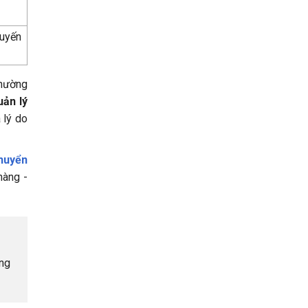
huyến
thường
uản lý
 lý do
huyển
hàng -
ông