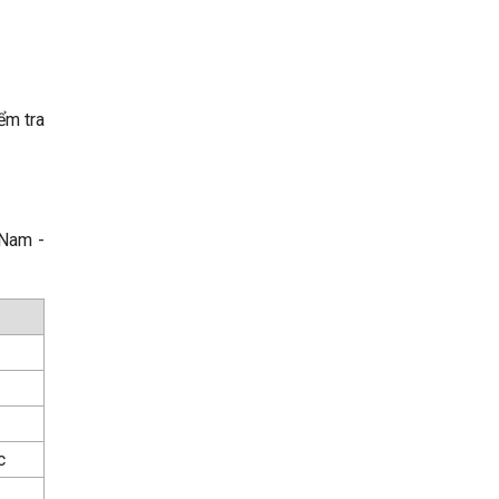
ểm tra
 Nam -
c