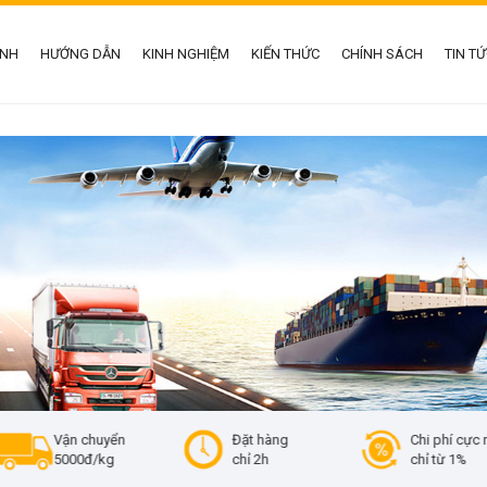
ÌNH
HƯỚNG DẪN
KINH NGHIỆM
KIẾN THỨC
CHÍNH SÁCH
TIN T
 chuyển
Đặt hàng
Chi phí cực rẻ
0đ/kg
chỉ 2h
chỉ từ 1%