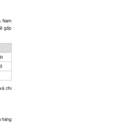
oa Nam
về gấp
nh
ất
và chi
n hàng