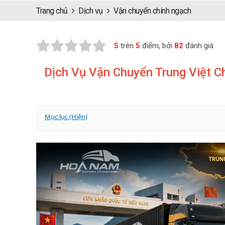
Trang chủ
Dịch vụ
Vận chuyển chính ngạch
5
trên
5
điểm, bởi
82
đánh giá
Dịch Vụ Vận Chuyển Trung Việt C
Mục lục (Hiện)
1. Vận chuyển hàng Trung Quốc chính ngạch là gì?
2. Phân biệt vận chuyển chính ngạch và tiểu ngạch
3. 3 phương thức vận chuyển hàng Trung Quốc chín
4. Vận chuyển chính ngạch hàng Trung Quốc về Việ
5. Thủ tục hải quan và mã HS khi vận chuyển chính 
6. Vì sao chọn Hoa Nam Logistics vận chuyển chín
7. Quy trình vận chuyển chính ngạch hàng Trung Qu