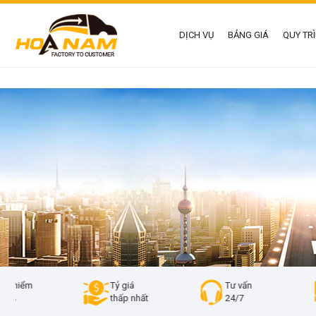
DỊCH VỤ
BẢNG GIÁ
QUY TR
Tỷ giá
Tư vấn
Vận
thấp nhất
24/7
500