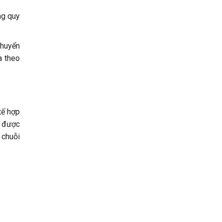
ng quy
chuyển
a theo
tế hợp
t được
 chuỗi