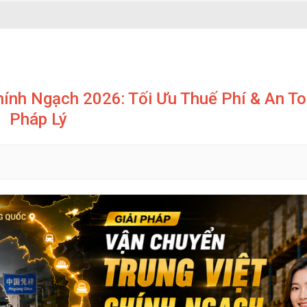
hính Ngạch 2026: Tối Ưu Thuế Phí & An T
Pháp Lý
h ngạch về Việt Nam
t Nam qua cửa khẩu nào?
ngạch
h ngạch hàng Trung Quốc?
ốc về Việt Nam tại Hoa Nam Logistics