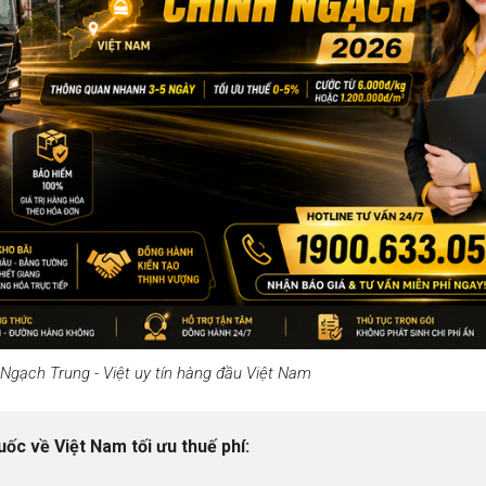
 trọn gói (Cập nhật 2026)
 Logistics
Ngạch Trung - Việt uy tín hàng đầu Việt Nam
c về Việt Nam tối ưu thuế phí: