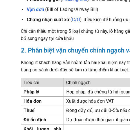
Vận đơn
(Bill of Lading/Airway Bill)
Chứng nhận xuất xứ
(
C/O
): điều kiện để hưởng ưu
Chỉ cần thiếu một trong 5 loại chứng từ này, lô hàng g
bổ sung ngay tại cửa khẩu.
2. Phân biệt vận chuyển chính ngạch v
Không ít khách hàng vẫn nhầm lẫn hai khái niệm này 
bảng so sánh dưới đây sẽ làm rõ từng điểm khác biệt:
Tiêu chí
Chính ngạch
Pháp lý
Hợp pháp, đủ chứng từ hải qua
Hóa đơn
Xuất được hóa đơn VAT
Thuế
Đóng đầy đủ, ưu đãi 0-5% nếu 
Độ ổn định
Dự đoán được thời gian, ít gián
Khối lượng phù