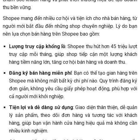
6.5. Lỗi không phân tích đối thủ và thị trường (Thiếu dữ
thu bền vững.
liệu → khó cạnh tranh)
Shopee mang đến nhiều cơ hội và tiện ích cho nhà bán hàng, từ
7. Gợi ý ngành hàng dễ bán và phù hợp với người mới
người mới bắt đầu đến những shop chuyên nghiệp. Lý do bạn
7.1. Ngành hàng nhà cửa và đời sống
nên lựa chọn bán hàng trên Shopee bao gồm:
7.2. Ngành hàng mẹ và bé
Lượng truy cập khổng lồ
: Shopee thu hút hơn 45 triệu lượt
7.3. Ngành phụ kiện điện thoại
truy cập mỗi tháng, giúp shop tiếp cận một lượng khách
Kết luận: Kinh doanh bán hàng trên Shopee - Chọn đúng
hàng tiềm năng lớn, tăng cơ hội bán hàng và doanh thu.
ngành hàng là bước đi thông minh nhất
Đăng ký bán hàng miễn phí
: Bạn có thể tạo gian hàng trên
FAQs - Những câu hỏi khi bán tham gia mở shop online
Shopee mà không mất bất kỳ chi phí nào. Quy trình đăng ký
bán hàng Shopee
đơn giản, không yêu cầu giấy phép hoạt động, phù hợp với
cả người mới khởi nghiệp.
Tiện lợi và dễ dàng sử dụng
: Giao diện thân thiện, dễ quản
lý sản phẩm, theo dõi đơn hàng và tương tác với khách
hàng, giúp bạn vận hành cửa hàng hiệu quả mà không cần
nhiều kinh nghiệm.