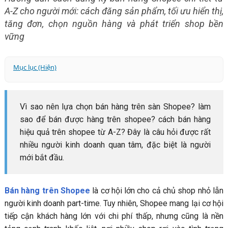
A-Z cho người mới: cách đăng sản phẩm, tối ưu hiển thị,
tăng đơn, chọn nguồn hàng và phát triển shop bền
vững
Mục lục (Hiện)
1. Shopee là gì? Vì sao nên bán hàng trên Shopee?
2. Nên chọn hình thức bán hàng Shopee nào hiệu quả
Vì sao nên lựa chọn bán hàng trên sàn Shopee? làm
nhất?
sao để bán được hàng trên shopee? cách bán hàng
2.1. Bán hàng Shopee theo kiểu truyền thống
hiệu quả trên shopee từ A-Z? Đây là câu hỏi được rất
2.2. Bán hàng Shopee theo mô hình Dropshipping
nhiều người kinh doanh quan tâm, đặc biệt là người
2.3. Kiếm tiền với Shopee Affiliate (Tiếp thị liên kết –
mới bắt đầu.
không cần vận hành shop)
2.4. Livestream bán hàng trên Shopee (Tăng tỷ lệ
Bán hàng trên Shopee
là cơ hội lớn cho cả chủ shop nhỏ lẫn
chuyển đổi – bắt trend thuật toán)
người kinh doanh part-time. Tuy nhiên, Shopee mang lại cơ hội
3. Hướng dẫn cách bán hàng trên Shopee từ A đến Z đơn
tiếp cận khách hàng lớn với chi phí thấp, nhưng cũng là nền
giản hiệu quả