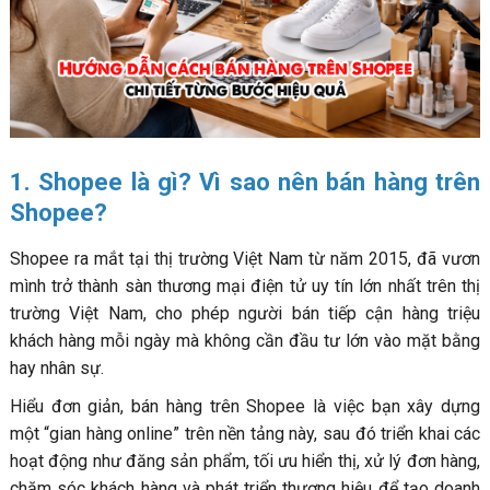
hiển thị có kiểm soát)
4.5. Phản hồi chat và đánh giá khách hàng nhanh
chóng (Tăng uy tín shop)
4.6. Kết hợp Shopee Feed và Livestream định kỳ (Tăng
traffic miễn phí)
5. Nguồn hàng bán Shopee – yếu tố quyết định lợi nhuận
1. Shopee là gì? Vì sao nên bán hàng trên
và khả năng cạnh tranh
Shopee?
6. Những lỗi khiến shop Shopee không có đơn và cách
khắc phục hiệu quả (Người mới bắt buộc phải biết)
Shopee ra mắt tại thị trường Việt Nam từ năm 2015, đã vươn
6.1. Lỗi chọn sai sản phẩm kinh doanh (Sai từ gốc →
mình trở thành sàn thương mại điện tử uy tín lớn nhất trên thị
khó có đơn)
trường Việt Nam, cho phép người bán tiếp cận hàng triệu
khách hàng mỗi ngày mà không cần đầu tư lớn vào mặt bằng
6.2. Lỗi không hiểu khách hàng mục tiêu (Sai insight →
hay nhân sự.
không chốt được đơn)
6.3. Lỗi không tối ưu hình ảnh và mô tả sản phẩm (CTR
Hiểu đơn giản, bán hàng trên Shopee là việc bạn xây dựng
thấp → không có đơn)
một “gian hàng online” trên nền tảng này, sau đó triển khai các
6.4. Lỗi lạm dụng mã giảm giá không chiến lược (Giảm
hoạt động như đăng sản phẩm, tối ưu hiển thị, xử lý đơn hàng,
lợi nhuận nhưng không tăng đơn)
chăm sóc khách hàng và phát triển thương hiệu để tạo doanh