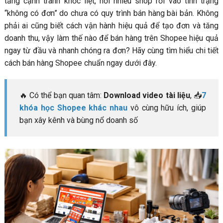
tảng cạnh tranh khốc liệt, nơi nhiều shop rơi vào tình trạng
Bước 1: Tạo tài khoản Shopee cá nhân hoặc doanh
“không có đơn” do chưa có quy trình bán hàng bài bản. Không
nghiệp
phải ai cũng biết cách vận hành hiệu quả để tạo đơn và tăng
Bước 2 : Tạo gian hàng trên sàn Shopee
doanh thu, vậy làm thế nào để bán hàng trên Shopee hiệu quả
Bước 3: Đăng sản phẩm chi tiết và chuẩn SEO
ngay từ đầu và nhanh chóng ra đơn? Hãy cùng tìm hiểu chi tiết
Bước 4: Trang trí gian hàng để tạo ấn tượng ban đầu
cách bán hàng Shopee chuẩn ngay dưới đây.
Bước 5: Xử lý đơn hàng và giao hàng đúng cam kết
Bước 6: Theo dõi đơn, phản hồi khách và xử lý sự cố
🔥 Có thể bạn quan tâm:
Download video tài liệu
, 📥
7
4. Mẹo tối ưu hiệu quả bán hàng trên Shopee cho người
khóa học Shopee khác nhau
vô cùng hữu ích, giúp
mới (Tăng trưởng đơn hàng bền vững 2026)
bạn xây kênh và bùng nổ doanh số
4.1. Tối ưu tiêu đề sản phẩm theo từ khóa người dùng
tìm kiếm chuẩn SEO Shopee (Quyết định 70% khả năng
hiển thị)
4.2. Sử dụng hình ảnh sản phẩm chất lượng cao (Tăng
CTR và tỷ lệ chuyển đổi)
4.3. Kích hoạt các chương trình ưu đãi nội sàn (Tăng
hiển thị miễn phí)
4.4. Chạy quảng cáo đấu thầu từ khóa Shopee (Tăng