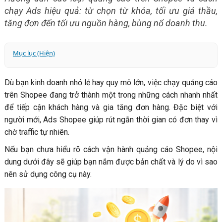
chạy Ads hiệu quả: từ chọn từ khóa, tối ưu giá thầu,
tăng đơn đến tối ưu nguồn hàng, bùng nổ doanh thu.
Mục lục (Hiện)
1. Quảng cáo Shopee là gì?
Dù bạn kinh doanh nhỏ lẻ hay quy mô lớn, việc chạy quảng cáo
2. Có nên chạy Ads Shopee không?
trên Shopee đang trở thành một trong những cách nhanh nhất
3. Tổng hợp các hình thức quảng cáo Shopee & cách lựa
để tiếp cận khách hàng và gia tăng đơn hàng. Đặc biệt với
chọn hiệu quả
người mới, Ads Shopee giúp rút ngắn thời gian có đơn thay vì
3.1. Quảng cáo Tìm kiếm (Search Ads)
chờ traffic tự nhiên.
3.2. Quảng cáo Tìm Kiếm Shop
Nếu bạn chưa hiểu rõ cách vận hành quảng cáo Shopee, nội
3.3. Quảng cáo Khám phá (Discovery Shopee Ads)
dung dưới đây sẽ giúp bạn nắm được bản chất và lý do vì sao
3.4. Quảng cáo Livestream
nên sử dụng công cụ này.
3.5. Vậy nên chọn hình thức quảng cáo Shopee nào?
4. Hướng dẫn chi tiết cách thiết lập chạy quảng cáo
Shopee Ads hiệu quả nhất
4.1. Các bước thiết lập đấu thầu từ khóa tìm kiếm