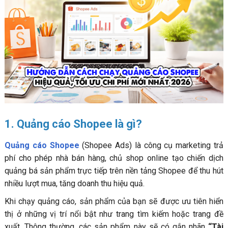
quảng cáo trên Shopee:
4.2. Các bước thiết lập quảng cáo Khám phá trên
Shopee:
5. Lưu ý khi chạy quảng cáo Shopee cho người mới bắt
đầu
5.1. Trường hợp chiến dịch quảng cáo Shopee bị tạm
ngưng
5.2. Lưu ý về click tặc khi chạy quảng cáo
5.3. Lưu ý khi chọn từ khóa quảng cáo
1. Quảng cáo Shopee là gì?
6. Mẹo chạy quảng cáo Shopee hiệu quả, ra nhiều đơn
Quảng cáo Shopee
(Shopee Ads) là công cụ marketing trả
FAQs - Những câu hỏi liên quan đến Shopee Ads
phí cho phép nhà bán hàng, chủ shop online tạo chiến dịch
quảng bá sản phẩm trực tiếp trên nền tảng Shopee để thu hút
nhiều lượt mua, tăng doanh thu hiệu quả.
Khi chạy quảng cáo, sản phẩm của bạn sẽ được ưu tiên hiển
thị ở những vị trí nổi bật như trang tìm kiếm hoặc trang đề
xuất. Thông thường, các sản phẩm này sẽ có gắn nhãn
“Tài