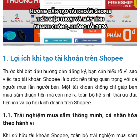
4. Những lỗi thường gặp khi tạo tài khoản trên Shopee &
cách xử lý
4.1. Không nhận được mã xác thực (OTP)
4.2. Số điện thoại đã được sử dụng để tạo tài khoản
khác trên Shopee
4.3. Không thiết lập được mật khẩu hoặc lỗi tên đăng
nhập
1. Lợi ích khi tạo tài khoản trên Shopee
4.4. Tạo tài khoản thành công nhưng không nhận được
ưu đãi người mới
Trước khi bắt đầu hướng dẫn đăng ký, bạn cần hiểu rõ vì sao
việc tạo tài khoản Shopee là bước nền tảng quan trọng với cả
người mua lẫn người bán. Một tài khoản không chỉ giúp bạn
mua sắm thuận tiện mà còn mở ra toàn bộ hệ sinh thái ưu đãi,
tiện ích và cơ hội kinh doanh trên Shopee.
1.1. Trải nghiệm mua sắm thông minh, cá nhân hóa
theo hành vi
Khi sở hữu tài khoản Shopee, toàn bộ trải nghiệm mua sắm