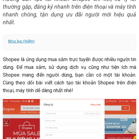
thường gặp, đăng ký nhanh trên điện thoại và máy tính
nhanh chóng, tận dụng ưu đãi người mới hiệu quả
nhất.
Mục lục (Hiện)
1. Lợi ích khi tạo tài khoản trên Shopee
Shopee là ứng dụng mua sắm trực tuyến được nhiều người tin
1.1. Trải nghiệm mua sắm thông minh, cá nhân hóa
dùng. Để mua sắm, sử dụng dịch vụ cũng như tiện ích mà
theo hành vi
Shopee mang đến người dùng, bạn cần có một tài khoản.
1.2. Hưởng trọn ưu đãi độc quyền dành riêng cho người
Cùng theo dõi bài viết cách tạo tài khoản Shopee trên điện
mới
thoại, máy tính dễ dàng nhất nhé!
1.3. Dễ dàng tham gia các chương trình siêu sale lớn
1.4. Mua sắm an toàn với chính sách bảo vệ người
dùng
1.5. Nền tảng để bắt đầu kinh doanh trên Shopee
2. Hướng dẫn tạo tài khoản Shopee trên điện thoại
3. Hướng dẫn tạo tài khoản Shopee trên máy tính