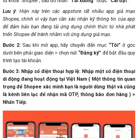
từ khóa
"Shopee"
, sau đó nhấn
“Tải xuống”
hoặc
“Cài đặt”
.
Lưu ý
: Hiện này trên các appstore rất nhiều app giả mạo
Shopee, chính vì vậy bạn cần xác nhận kỹ thông tin của app
để đảm bảo bạn đang tải ứng dụng chính thức từ nhà phát
triển Shopee để tránh nhầm với ứng dụng giả mạo.
Bước 2:
Sau khi mở app, hãy chuyển đến mục
“Tôi”
ở góc
dưới bên phải giao diện > chọn nút
“Đăng ký”
để bắt đầu quy
trình tạo tài khoản.
Bước 3: Nhập số điện thoại hợp lệ: Nhập một số điện thoại
di động đang hoạt động tại Việt Nam ( Một thông tin quan
trọng để Shopee xác minh bạn là người dùng thật và cũng
là kênh liên lạc để nhận mã OTP, thông báo đơn hàng ) >
Nhấn Tiếp.