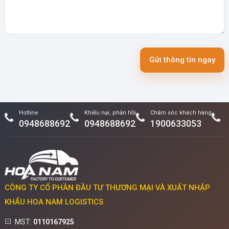
Gửi thông tin ngay
Hotline
Khiếu nại, phản hồi
Chăm sóc khách hàng
0948688692
0948688692
1900633053
CÔNG TY CỔ PHẦN ĐẦU TƯ THƯƠNG MẠI VÀ XUẤT NHẬP
KHẨU HOA NAM LOGISTICS
MST:
0110167925