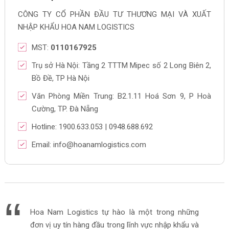
CÔNG TY CỔ PHẦN ĐẦU TƯ THƯƠNG MẠI VÀ XUẤT
NHẬP KHẨU HOA NAM LOGISTICS
MST:
0110167925
Trụ sở Hà Nội: Tầng 2 TTTM Mipec số 2 Long Biên 2,
Bồ Đề, TP Hà Nội
Văn Phòng Miền Trung: B2.1.11 Hoá Sơn 9, P Hoà
Cường, TP. Đà Nẵng
Hotline: 1900.633.053 | 0948.688.692
Email: info@hoanamlogistics.com
Hoa Nam Logistics tự hào là một trong những
đơn vị uy tín hàng đầu trong lĩnh vực nhập khẩu và