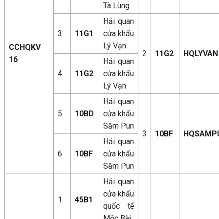
Tà Lùng
Hải quan
3
11G1
cửa khẩu
Lý Vạn
CCHQKV
2
11G2
HQLYVAN
16
Hải quan
4
11G2
cửa khẩu
Lý Vạn
Hải quan
5
10BD
cửa khẩu
Săm Pun
3
10BF
HQSAMP
Hải quan
6
10BF
cửa khẩu
Săm Pun
Hải quan
cửa khẩu
1
45B1
quốc tế
Mộc Bài