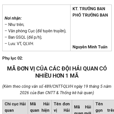
KT. TRƯỞNG BAN
PHÓ TRƯỞNG BAN
Nơi nhận:
– Như trên;
– Văn phòng Cục (để tuyên truyền);
– Ban GSQL (để p/h);
– Lưu: VT, QLVH.
Nguyễn Minh Tuấn
Phụ lục 02:
MÃ ĐƠN VỊ CỦA CÁC ĐỘI HẢI QUAN CÓ
NHIỀU HƠN 1 MÃ
(Kèm theo công văn số 489/CNTT-QLVH ngày 19 tháng 5 năm
2026 của Ban CNTT & Thống kê hải quan)
Chi cục Hải
Mã Hải
Tên đơn
Tên 
Mã Hải
quan
quan hiện
vị Hải
gọn trê
quan mới