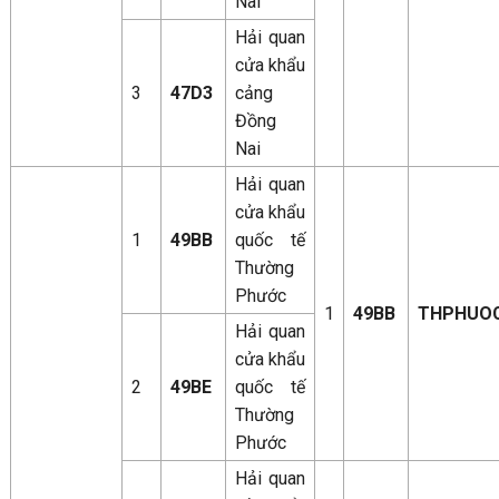
Nai
Hải quan
cửa khẩu
3
47D3
cảng
Đồng
Nai
Hải quan
cửa khẩu
1
49BB
quốc tế
Thường
Phước
1
49BB
THPHUO
Hải quan
cửa khẩu
2
49BE
quốc tế
Thường
Phước
Hải quan