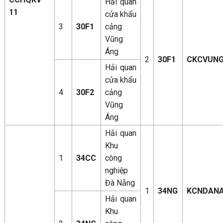
Hải quan
11
cửa khẩu
3
30F1
cảng
Vũng
Áng
2
30F1
CKCVUN
Hải quan
cửa khẩu
4
30F2
cảng
Vũng
Áng
Hải quan
Khu
1
34CC
công
nghiệp
Đà Nẵng
1
34NG
KCNDAN
Hải quan
Khu