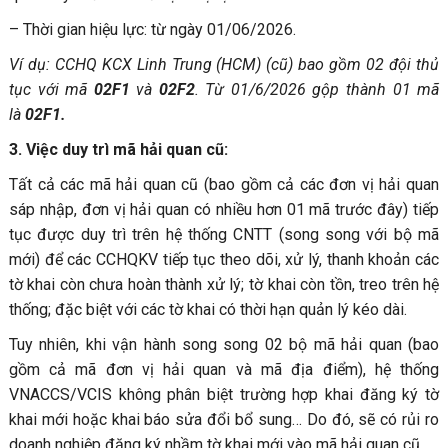
– Thời gian hiệu lực: từ ngày 01/06/2026.
Ví dụ: CCHQ KCX Linh Trung (HCM) (cũ) bao gồm 02 đội thủ
tục với mã
02F1
và
02F2
. Từ 01/6/2026 gộp thành 01 mã
là
02F1.
3. Việc duy trì mã hải quan cũ:
Tất cả các mã hải quan cũ (bao gồm cả các đơn vị hải quan
sáp nhập, đơn vị hải quan có nhiều hơn 01 mã trước đây) tiếp
tục được duy trì trên hệ thống CNTT (song song với bộ mã
mới) để các CCHQKV tiếp tục theo dõi, xử lý, thanh khoản các
tờ khai còn chưa hoàn thành xử lý; tờ khai còn tồn, treo trên hệ
thống; đặc biệt với các tờ khai có thời hạn quản lý kéo dài.
Tuy nhiên, khi vận hành song song 02 bộ mã hải quan (bao
gồm cả mã đơn vị hải quan và mã địa điểm), hệ thống
VNACCS/VCIS không phân biệt trường hợp khai đăng ký tờ
khai mới hoặc khai báo sửa đổi bổ sung… Do đó, sẽ có rủi ro
doanh nghiệp đăng ký nhầm tờ khai mới vào mã hải quan cũ.