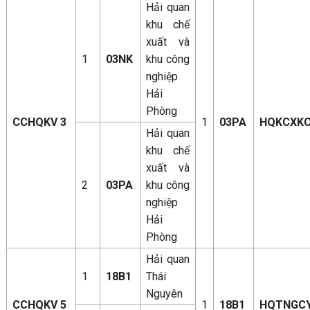
Hải quan
khu chế
xuất và
1
03NK
khu công
nghiệp
Hải
Phòng
CCHQKV 3
1
03PA
HQKCXK
Hải quan
khu chế
xuất và
2
03PA
khu công
nghiệp
Hải
Phòng
Hải quan
1
18B1
Thái
Nguyên
CCHQKV 5
1
18B1
HQTNGC