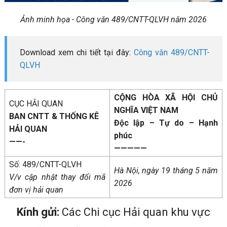
Ảnh minh họa - Công văn 489/CNTT-QLVH năm 2026
Download xem chi tiết tại đây:
Công văn 489/CNTT-
QLVH
CỘNG HÒA XÃ HỘI CHỦ
CỤC HẢI QUAN
NGHĨA VIỆT NAM
BAN CNTT & THỐNG KÊ
Độc lập – Tự do – Hạnh
HẢI QUAN
phúc
——-
—————
Số: 489/CNTT-QLVH
Hà Nội, ngày 19 tháng 5 năm
V/v cập nhật thay đổi mã
2026
đơn vị hải quan
Kính gửi:
Các Chi cục Hải quan khu vực