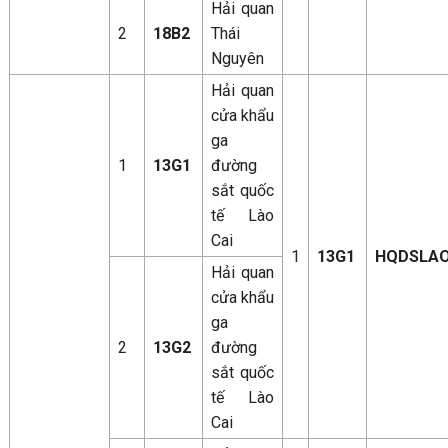
Hải quan
2
18B2
Thái
Nguyên
Hải quan
cửa khẩu
ga
1
13G1
đường
sắt quốc
tế Lào
Cai
1
13G1
HQDSLAO
Hải quan
cửa khẩu
ga
2
13G2
đường
sắt quốc
tế Lào
Cai