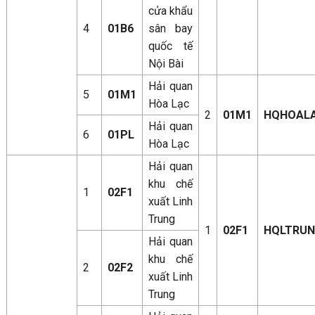
cửa khẩu
4
01B6
sân bay
quốc tế
Nội Bài
Hải quan
5
01M1
Hòa Lạc
2
01M1
HQHOAL
Hải quan
6
01PL
Hòa Lạc
Hải quan
khu chế
1
02F1
xuất Linh
Trung
1
02F1
HQLTRU
Hải quan
khu chế
2
02F2
xuất Linh
Trung