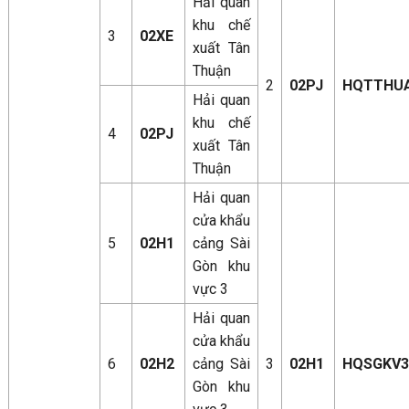
Hải quan
khu chế
3
02XE
xuất Tân
Thuận
2
02PJ
HQTTHU
Hải quan
khu chế
4
02PJ
xuất Tân
Thuận
Hải quan
cửa khẩu
5
02H1
cảng Sài
Gòn khu
vực 3
Hải quan
cửa khẩu
6
02H2
cảng Sài
3
02H1
HQSGKV3
Gòn khu