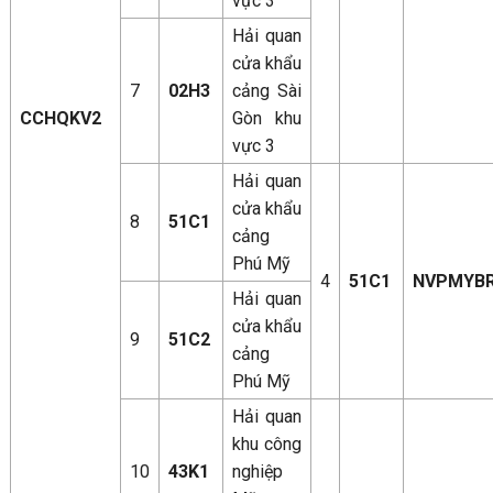
vực 3
Hải quan
cửa khẩu
7
02H3
cảng Sài
CCHQKV2
Gòn khu
vực 3
Hải quan
cửa khẩu
8
51C1
cảng
Phú Mỹ
4
51C1
NVPMYB
Hải quan
cửa khẩu
9
51C2
cảng
Phú Mỹ
Hải quan
khu công
10
43K1
nghiệp