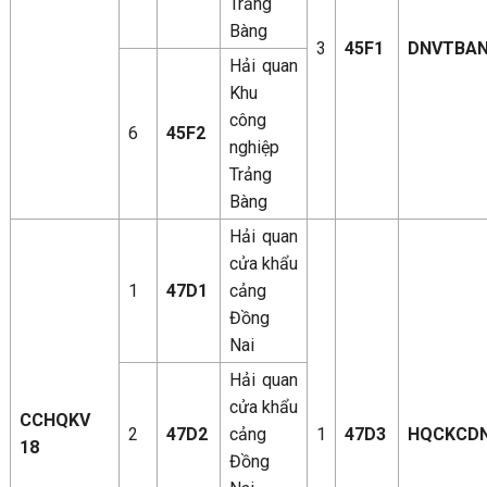
Trảng
Bàng
3
45F1
DNVTBA
Hải quan
Khu
công
6
45F2
nghiệp
Trảng
Bàng
Hải quan
cửa khẩu
1
47D1
cảng
Đồng
Nai
Hải quan
cửa khẩu
CCHQKV
2
47D2
cảng
1
47D3
HQCKCD
18
Đồng