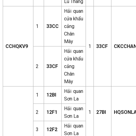
Lù Thàng
Hải quan
cửa khẩu
1
33CC
cảng
Chân
Mây
CCHQKV9
1
33CF
CKCCHA
Hải quan
cửa khẩu
2
33CF
cảng
Chân
Mây
Hải quan
1
12BI
Sơn La
Hải quan
2
12F1
1
27BI
HQSONL
Sơn La
Hải quan
3
12F2
Sơn La