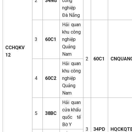
2
34NG
công
nghiệp
Đà Nẵng
Hải quan
khu công
3
60C1
nghiệp
Quảng
CCHQKV
Nam
12
2
60C1
CNQUAN
Hải quan
khu công
4
60C2
nghiệp
Quảng
Nam
Hải quan
cửa khẩu
5
38BC
quốc tế
Bờ Y
3
34PD
HQCKQT