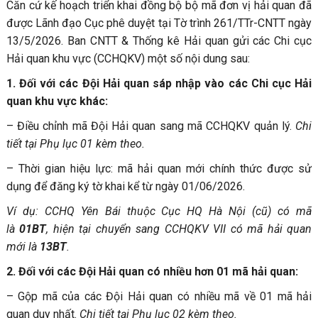
Căn cứ kế hoạch triển khai đồng bộ bộ mã đơn vị hải quan đã
được Lãnh đạo Cục phê duyệt tại Tờ trình 261/TTr-CNTT ngày
13/5/2026. Ban CNTT & Thống kê Hải quan gửi các Chi cục
Hải quan khu vực (CCHQKV) một số nội dung sau:
1. Đối với các Đội Hải quan sáp nhập vào các Chi cục Hải
quan khu vực khác:
– Điều chỉnh mã Đội Hải quan sang mã CCHQKV quản lý.
Chi
tiết tại Phụ lục 01 kèm theo.
– Thời gian hiệu lực: mã hải quan mới chính thức được sử
dụng để đăng ký tờ khai kể từ ngày 01/06/2026.
Ví dụ: CCHQ Yên Bái thuộc Cục HQ Hà Nội (cũ) có mã
là
01BT
, hiện tại chuyển sang CCHQKV VII có mã hải quan
mới là
13BT
.
2. Đối với các Đội Hải quan có nhiều hơn 01 mã hải quan:
– Gộp mã của các Đội Hải quan có nhiều mã về 01 mã hải
quan duy nhất.
Chi tiết tại Phụ lục 02 kèm theo.