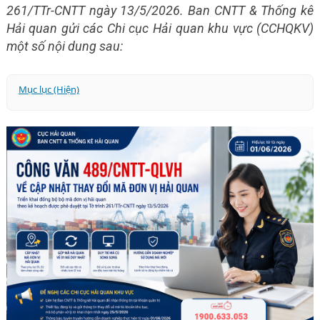
261/TTr-CNTT ngày 13/5/2026. Ban CNTT & Thống kê
Hải quan gửi các Chi cục Hải quan khu vực (CCHQKV)
một số nội dung sau:
Mục lục (Hiện)
MÃ ĐƠN VỊ CỦA CÁC ĐỘI HẢI QUAN CÓ NHIỀU HƠN 1
MÃ