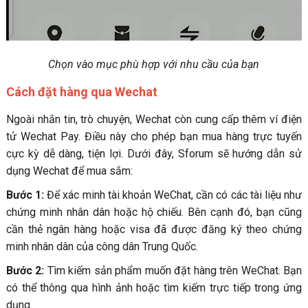
Chọn vào mục phù hợp với nhu cầu của bạn
Cách đặt hàng qua Wechat
Ngoài nhắn tin, trò chuyện, Wechat còn cung cấp thêm ví điện
tử Wechat Pay. Điều này cho phép bạn mua hàng trực tuyến
cực kỳ dễ dàng, tiện lợi. Dưới đây, Sforum sẽ hướng dẫn sử
dụng Wechat để mua sắm:
Bước 1:
Để xác minh tài khoản WeChat, cần có các tài liệu như
chứng minh nhân dân hoặc hộ chiếu. Bên cạnh đó, bạn cũng
cần thẻ ngân hàng hoặc visa đã được đăng ký theo chứng
minh nhân dân của công dân Trung Quốc.
Bước 2:
Tìm kiếm sản phẩm muốn đặt hàng trên WeChat. Bạn
có thể thông qua hình ảnh hoặc tìm kiếm trực tiếp trong ứng
dụng.