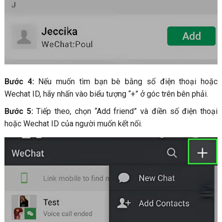
Bước 4:
Nếu muốn tìm bạn bè bằng số điện thoại hoặc
Wechat ID, hãy nhấn vào biểu tượng “+” ở góc trên bên phải.
Bước 5:
Tiếp theo, chọn “Add friend” và điền số điện thoại
hoặc Wechat ID của người muốn kết nối.