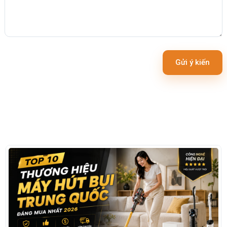
Gửi ý kiến