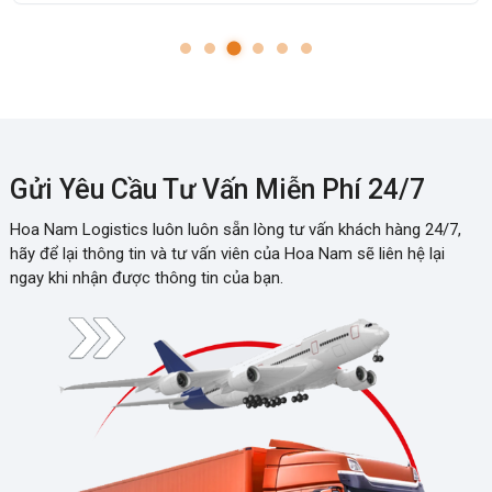
Gửi Yêu Cầu Tư Vấn Miễn Phí 24/7
Hoa Nam Logistics luôn luôn sẵn lòng tư vấn khách hàng 24/7,
hãy để lại thông tin và tư vấn viên của Hoa Nam sẽ liên hệ lại
ngay khi nhận được thông tin của bạn.