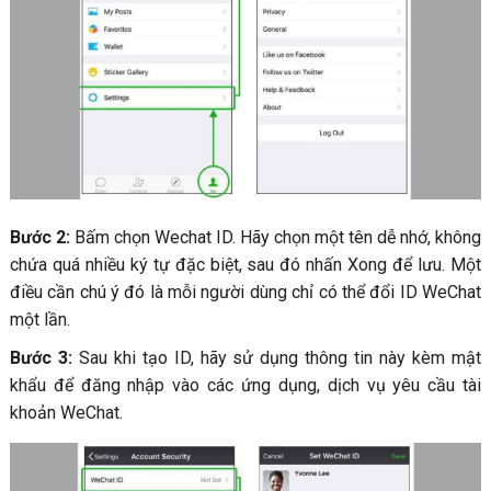
Bước 2:
Bấm chọn Wechat ID.
Hãy chọn một tên dễ nhớ, không
chứa quá nhiều ký tự đặc biệt, sau đó nhấn Xong để lưu. Một
điều cần chú ý đó là mỗi người dùng chỉ có thể đổi ID WeChat
một lần.
Bước 3:
Sau khi tạo ID, hãy sử dụng thông tin này kèm mật
khẩu để đăng nhập vào các ứng dụng, dịch vụ yêu cầu tài
khoản WeChat.