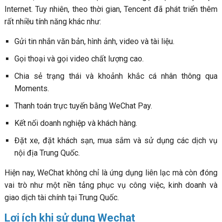
Internet. Tuy nhiên, theo thời gian, Tencent đã phát triển thêm
rất nhiều tính năng khác như:
Gửi tin nhắn văn bản, hình ảnh, video và tài liệu.
Gọi thoại và gọi video chất lượng cao.
Chia sẻ trạng thái và khoảnh khắc cá nhân thông qua
Moments.
Thanh toán trực tuyến bằng WeChat Pay.
Kết nối doanh nghiệp và khách hàng.
Đặt xe, đặt khách sạn, mua sắm và sử dụng các dịch vụ
nội địa Trung Quốc.
Hiện nay, WeChat không chỉ là ứng dụng liên lạc mà còn đóng
vai trò như một nền tảng phục vụ công việc, kinh doanh và
giao dịch tài chính tại Trung Quốc.
Lợi ích khi sử dụng Wechat