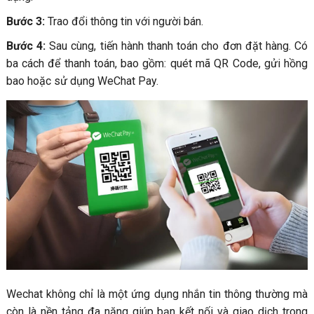
Bước 3:
Trao đổi thông tin với người bán.
Bước 4:
Sau cùng, tiến hành thanh toán cho đơn đặt hàng. Có
ba cách để thanh toán, bao gồm: quét mã QR Code, gửi hồng
bao hoặc sử dụng WeChat Pay.
Wechat không chỉ là một ứng dụng nhắn tin thông thường mà
còn là nền tảng đa năng giúp bạn kết nối và giao dịch trong