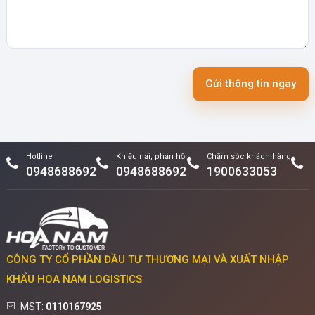
Gửi thông tin ngay
Hotline
Khiếu nại, phản hồi
Chăm sóc khách hàng
0948688692
0948688692
1900633053
CÔNG TY CỔ PHẦN ĐẦU TƯ THƯƠNG MẠI VÀ XUẤT NHẬP
KHẨU HOA NAM LOGISTICS
MST:
0110167925