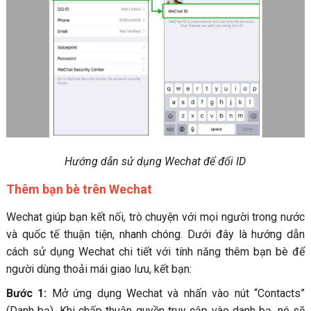
Hướng dẫn sử dụng Wechat để đổi ID
Thêm bạn bè trên Wechat
Wechat giúp bạn kết nối, trò chuyện với mọi người trong nước
và quốc tế thuận tiện, nhanh chóng. Dưới đây là hướng dẫn
cách sử dụng Wechat chi tiết với tính năng thêm bạn bè để
người dùng thoải mái giao lưu, kết bạn:
Bước 1:
Mở ứng dụng Wechat và nhấn vào nút “Contacts”
(Danh bạ). Khi chấp thuận quyền truy cập vào danh bạ, nó sẽ