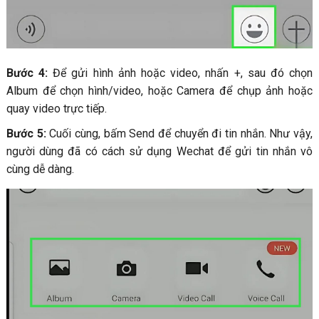
Bước 4:
Để gửi hình ảnh hoặc video, nhấn +, sau đó chọn
Album để chọn hình/video, hoặc Camera để chụp ảnh hoặc
quay video trực tiếp.
Bước 5:
Cuối cùng, bấm Send để chuyển đi tin nhắn. Như vậy,
người dùng đã có cách sử dụng Wechat để gửi tin nhắn vô
cùng dễ dàng.