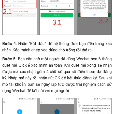
Bước 4:
Nhấn “Bắt đầu” để hệ thống đưa bạn đến trang xác
nhận. Kéo mảnh ghép vào đúng chỗ trống rồi thả ra.
Bước 5:
Bạn cần nhờ một người đã dùng Wechat hơn 6 tháng
quét mã QR để xác minh an toàn. Khi quét mã xong sẽ nhận
được mã xác nhận gồm 4 chữ số qua số điện thoại đã đăng
ký. Nhập mã này rồi nhấn nút OK để kết thúc đăng ký. Sau khi
mở tài khoản, bạn sẽ ngay lập tức được trải nghiệm cách sử
dụng Wechat để kết nối với mọi người.