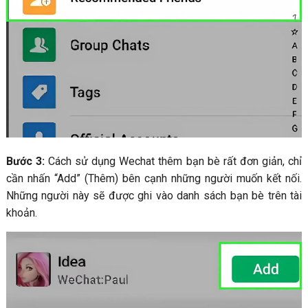
Bước 3:
Cách sử dụng Wechat thêm bạn bè rất đơn giản, chỉ
cần nhấn “Add” (Thêm) bên cạnh những người muốn kết nối.
Những người này sẽ được ghi vào danh sách bạn bè trên tài
khoản.