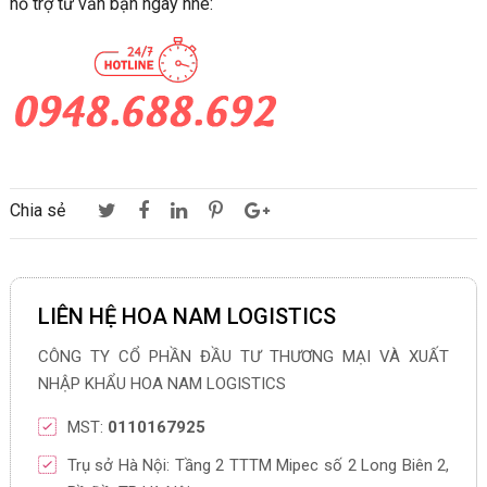
hỗ trợ tư vấn bạn ngay nhé:
Chia sẻ
LIÊN HỆ HOA NAM LOGISTICS
CÔNG TY CỔ PHẦN ĐẦU TƯ THƯƠNG MẠI VÀ XUẤT
NHẬP KHẨU HOA NAM LOGISTICS
MST:
0110167925
Trụ sở Hà Nội: Tầng 2 TTTM Mipec số 2 Long Biên 2,