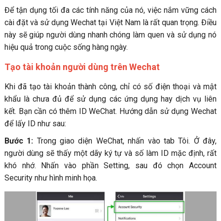
Để tận dụng tối đa các tính năng của nó, việc nắm vững cách
cài đặt và sử dụng Wechat tại Việt Nam là rất quan trọng. Điều
này sẽ giúp người dùng nhanh chóng làm quen và sử dụng nó
hiệu quả trong cuộc sống hàng ngày.
Tạo tài khoản người dùng trên Wechat
Khi đã tạo tài khoản thành công, chỉ có số điện thoại và mật
khẩu là chưa đủ để sử dụng các ứng dụng hay dịch vụ liên
kết. Bạn cần có thêm ID WeChat. Hướng dẫn sử dụng Wechat
để lấy ID như sau:
Bước 1:
Trong giao diện WeChat, nhấn vào tab Tôi. Ở đây,
người dùng sẽ thấy một dãy ký tự và số làm ID mặc định, rất
khó nhớ. Nhấn vào phần Setting, sau đó chọn Account
Security như hình minh họa.