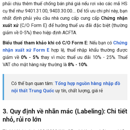
phải chịu thêm thuế chống bán phá giá nếu rơi vào các mã HS
cụ thể như 9401.31.00, 9403.30.00.... Để tối ưu chi phí này, bạn
nhất định phải yêu cầu nhà cung cấp cung cấp
Chứng nhận
xuất xứ
(C/O Form E) để hưởng thuế ưu đãi đặc biệt (thường
giảm về 0-5%) theo hiệp định ACFTA.
Biểu thuế tham khảo khi có C/O Form E:
Nếu bạn có
Chứng
nhận xuất xứ Form E
hợp lệ, thuế nhập khẩu thường được
giảm về
0% - 5%
thay vì mức thuế ưu đãi 10% - 25%. Thuế
VAT cho mặt hàng này thường là
8% - 10%
.
Có thể bạn quan tâm:
Tổng hợp nguồn hàng nhập đồ
nội thất Trung Quốc
uy tín, chất lượng, giá rẻ
3. Quy định về nhãn mác (Labeling): Chi tiết
nhỏ, rủi ro lớn