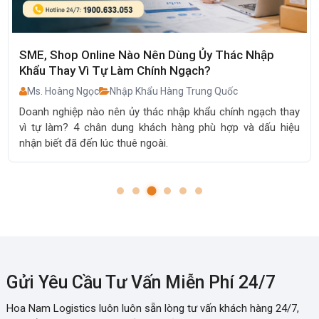
p
TOP 10 Hãng Nồi Chiên Không Dầu Trung Quốc
Đáng Mua Nhất 2026: Bền, Đẹp, Giá Tốt
Ms. Hoàng Ngọc
Nguồn Hàng Trung Quốc
h thay
Khám phá TOP 10 thương hiệu nồi chiên không dầu 
u hiệu
Quốc đáng mua năm 2026. So sánh ưu nhược điểm, gi
và kinh nghiệm nhập hàng chính ngạch.
Gửi Yêu Cầu Tư Vấn Miễn Phí 24/7
Hoa Nam Logistics luôn luôn sẵn lòng tư vấn khách hàng 24/7,