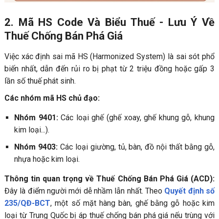
2. Mã HS Code Và Biểu Thuế - Lưu Ý Về
Thuế Chống Bán Phá Giá
Việc xác định sai mã HS (Harmonized System) là sai sót phổ
biến nhất, dẫn đến rủi ro bị phạt từ 2 triệu đồng hoặc gấp 3
lần số thuế phát sinh.
Các nhóm mã HS chủ đạo
:
Nhóm 9401:
Các loại ghế (ghế xoay, ghế khung gỗ, khung
kim loại...).
Nhóm 9403:
Các loại giường, tủ, bàn, đồ nội thất bằng gỗ,
nhựa hoặc kim loại.
Thông tin quan trọng về Thuế Chống Bán Phá Giá (ACD):
Đây là điểm người mới dễ nhầm lẫn nhất. Theo
Quyết định số
235/QĐ-BCT
, một số mặt hàng bàn, ghế bằng gỗ hoặc kim
loại từ Trung Quốc bị áp thuế chống bán phá giá nếu trùng với