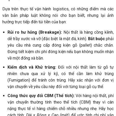
Dựa trên thực tế vận hành logistics, có những điểm mà các
văn bản pháp luật không nói cho bạn biết, nhưng lại ảnh
hưởng trực tiếp đến túi tiền của bạn:
Rủi ro hư hỏng (Breakage):
Nội thất là hàng cồng kềnh,
dễ trầy xước và vỡ (đặc biệt là mặt đá, kính).
Bắt buộc
phải
yêu cầu nhà cung cấp đóng kiện gỗ (pallet) chắc chắn.
Đừng tiết kiệm chi phí đóng kiện nếu bạn không muốn nhận
về một đống xà bần.
Kiểm dịch và Khử trùng:
Đối với nội thất làm từ gỗ tự
nhiên chưa qua xử lý kỹ, có thể cần làm khử trùng
(Fumigation) để tránh côn trùng. Hãy xác nhận với đơn vị
vận chuyển về yêu cầu này đối với từng loại gỗ cụ thể.
Công thức quy đổi CBM (Thể tích):
Với hàng nội thất, phí
vận chuyển thường tính theo thể tích (CBM) thay vì cân
nặng thực tế vì hàng chiếm chỗ nhiều nhưng nhẹ. Hãy học
cách tính:
Dài x Rộng x Cao (mét)
để ước tính chi phí vận