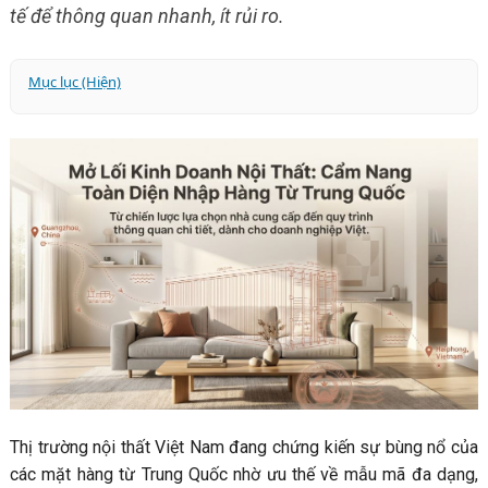
tế để thông quan nhanh, ít rủi ro.
Mục lục (Hiện)
1. Chính sách và quy định pháp lý: Những điều "bất di bất
dịch"
2. Mã HS Code Và Biểu Thuế - Lưu Ý Về Thuế Chống Bán
Phá Giá
Mã HS code và thuế nhập khẩu một số mặt hàng nội
thất bạn có thể tham khảo:
3. Quy định về nhãn mác (Labeling): Chi tiết nhỏ, rủi ro lớn
4. Bộ hồ sơ hải quan đầy đủ cho doanh nghiệp
5. Quy Trình Thực Hiện Thông Quan
6. Những rủi ro "xương máu" và kinh nghiệm thực tế
7. Lựa chọn phương thức nhập hàng phù hợp
Thị trường nội thất Việt Nam đang chứng kiến sự bùng nổ của
các mặt hàng từ Trung Quốc nhờ ưu thế về mẫu mã đa dạng,