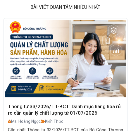
BÀI VIẾT QUAN TÂM NHIỀU NHẤT
a rủi
Cách nhập hàng 1688, tự order 1688 về Việt N
Nhanh, Tối Ưu Chi Phí
Ms. Hoàng Ngọc
Order Hàng Trung Quốc
Thương
Hướng dẫn cách nhập hàng 1688, tự order 1688 về