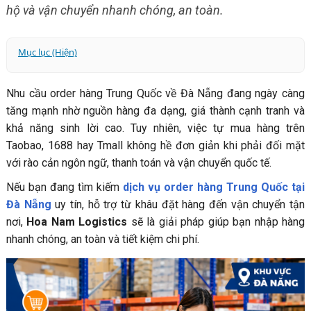
hộ và vận chuyển nhanh chóng, an toàn.
Mục lục (Hiện)
Vì sao nhiều khách hàng tại Đà Nẵng lựa chọn order hàng
Nhu cầu order hàng Trung Quốc về Đà Nẵng đang ngày càng
Trung Quốc?
tăng mạnh nhờ nguồn hàng đa dạng, giá thành cạnh tranh và
Dịch vụ order hàng Trung Quốc về Đà Nẵng là gì?
khả năng sinh lời cao. Tuy nhiên, việc tự mua hàng trên
Những khó khăn khi tự order hàng Trung Quốc tại Đà
Taobao, 1688 hay Tmall không hề đơn giản khi phải đối mặt
Nẵng
với rào cản ngôn ngữ, thanh toán và vận chuyển quốc tế.
Các mặt hàng được khách hàng Đà Nẵng order nhiều
nhất
Nếu bạn đang tìm kiếm
dịch vụ order hàng Trung Quốc tại
Lợi ích khi sử dụng dịch vụ order hàng Trung Quốc tại Đà
Đà Nẵng
uy tín, hỗ trợ từ khâu đặt hàng đến vận chuyển tận
Nẵng của Hoa Nam Logistics
nơi,
Hoa Nam Logistics
sẽ là giải pháp giúp bạn nhập hàng
nhanh chóng, an toàn và tiết kiệm chi phí.
Hoa Nam Logistics hỗ trợ order trên những nền tảng
nào?
Quy trình order hàng Trung Quốc về Đà Nẵng tại Hoa
Nam Logistics