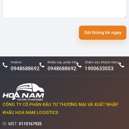
Gửi thông tin ngay
Hotline
Khiếu nại, phản hồi
Chăm sóc khách hàng
0948688692
0948688692
1900633053
CÔNG TY CỔ PHẦN ĐẦU TƯ THƯƠNG MẠI VÀ XUẤT NHẬP
KHẨU HOA NAM LOGISTICS
MST:
0110167925