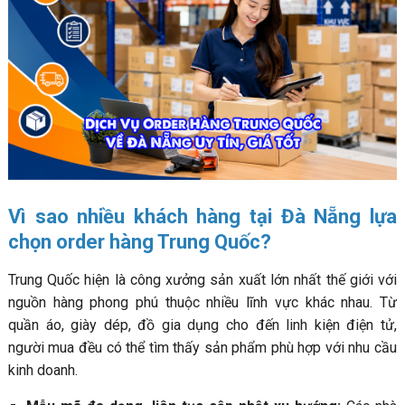
Thời gian vận chuyển hàng Trung Quốc về Đà Nẵng mất
bao lâu?
Chi phí order hàng Trung Quốc về Đà Nẵng gồm những
gì?
Những lưu ý khi order hàng Trung Quốc tại Đà Nẵng
Vì sao nên chọn Hoa Nam Logistics?
Câu hỏi thường gặp về dịch vụ order hàng Trung Quốc về
Đà Nẵng
Vì sao nhiều khách hàng tại Đà Nẵng lựa
chọn order hàng Trung Quốc?
Trung Quốc hiện là công xưởng sản xuất lớn nhất thế giới với
nguồn hàng phong phú thuộc nhiều lĩnh vực khác nhau. Từ
quần áo, giày dép, đồ gia dụng cho đến linh kiện điện tử,
người mua đều có thể tìm thấy sản phẩm phù hợp với nhu cầu
kinh doanh.