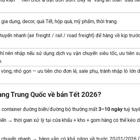
gia dụng, decor, quà Tết, hộp quà, mỹ phẩm, thời trang.
yển nhanh (air freight / rail / road freight) để hàng về kịp trướ
ỉ nên nhập nếu sử dụng dịch vụ vận chuyển siêu tốc, ưu tiên 
o.
òng, nhỏ gọn — ưu tiên cho đơn lẻ, sale phụ, tránh nhập lô lớn d
hàng Trung Quốc về bán Tết 2026?
ới container đường biển/đường bộ thường mất
3–10 ngày
tuỳ tuy
iến → thời gian xử lý tại cửa khẩu + kho + gom hàng có thể kéo d
 chuyển nhanh → hàng vẫn có khả năng về trước 20/01/2026 (