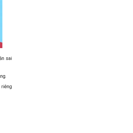
ần sai
ng.
 riêng