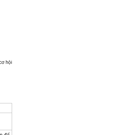
cơ hội
ên để