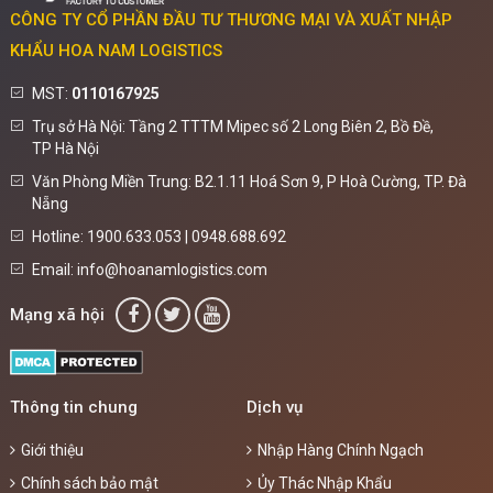
CÔNG TY CỔ PHẦN ĐẦU TƯ THƯƠNG MẠI VÀ XUẤT NHẬP
KHẨU HOA NAM LOGISTICS
MST:
0110167925
Trụ sở Hà Nội: Tầng 2 TTTM Mipec số 2 Long Biên 2, Bồ Đề,
TP Hà Nội
Văn Phòng Miền Trung: B2.1.11 Hoá Sơn 9, P Hoà Cường, TP. Đà
Nẵng
Hotline: 1900.633.053 | 0948.688.692
Email: info@hoanamlogistics.com
Mạng xã hội
Thông tin chung
Dịch vụ
Giới thiệu
Nhập Hàng Chính Ngạch
Chính sách bảo mật
Ủy Thác Nhập Khẩu