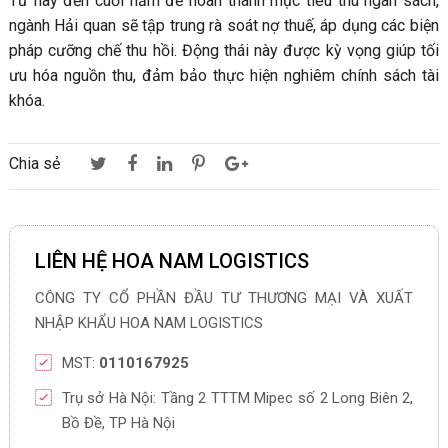
Từ nay đến cuối năm để hoàn thành mục tiêu thu ngân sách,
ngành Hải quan sẽ tập trung rà soát nợ thuế, áp dụng các biện
pháp cưỡng chế thu hồi. Động thái này được kỳ vọng giúp tối
ưu hóa nguồn thu, đảm bảo thực hiện nghiêm chính sách tài
khóa.
Chia sẻ
LIÊN HỆ HOA NAM LOGISTICS
CÔNG TY CỔ PHẦN ĐẦU TƯ THƯƠNG MẠI VÀ XUẤT
NHẬP KHẨU HOA NAM LOGISTICS
MST:
0110167925
Trụ sở Hà Nội: Tầng 2 TTTM Mipec số 2 Long Biên 2,
Bồ Đề, TP Hà Nội