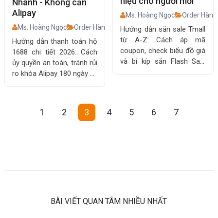
hiệu cho người mới
Nhanh - Không cần
Alipay
Ms. Hoàng Ngọc
Order Hàng
Ms. Hoàng Ngọc
Order Hàng Trung Quốc
Hướng dẫn săn sale Tmall
từ A-Z: Cách áp mã
Hướng dẫn thanh toán hộ
coupon, check biểu đồ giá
1688 chi tiết 2026: Cách
và bí kíp săn Flash Sale
ủy quyền an toàn, tránh rủi
giảm đến 70%. Giải pháp
ro khóa Alipay 180 ngày và
tối ưu cho người mua lẻ và
lừa đảo. Giải pháp nhập
chủ shop sỉ.
hàng tối ưu cho người mới
1
2
3
4
5
6
7
BÀI VIẾT QUAN TÂM NHIỀU NHẤT