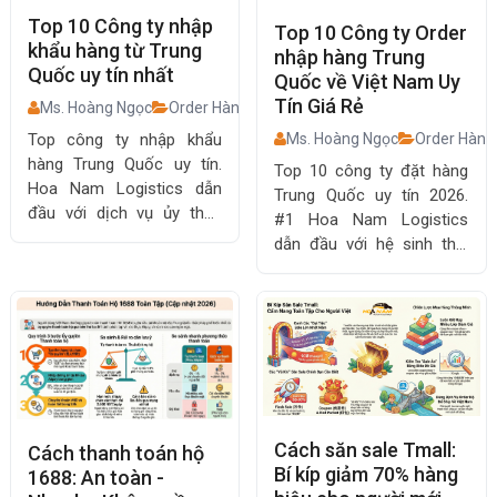
Top 10 Công ty nhập
Top 10 Công ty Order
khẩu hàng từ Trung
nhập hàng Trung
Quốc uy tín nhất
Quốc về Việt Nam Uy
Tín Giá Rẻ
Ms. Hoàng Ngọc
Order Hàng Trung Quốc
Top công ty nhập khẩu
Ms. Hoàng Ngọc
Order Hàng
hàng Trung Quốc uy tín.
Top 10 công ty đặt hàng
Hoa Nam Logistics dẫn
Trung Quốc uy tín 2026.
đầu với dịch vụ ủy thác
#1 Hoa Nam Logistics
trọn gói, chi phí minh bạch,
dẫn đầu với hệ sinh thái
vận chuyển an toàn.
order, thanh toán, vận
chuyển an toàn, tối ưu chi
phí cho doanh nghiệp.
Cách săn sale Tmall:
Cách thanh toán hộ
Bí kíp giảm 70% hàng
1688: An toàn -