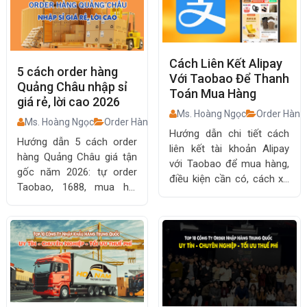
Cách Liên Kết Alipay
5 cách order hàng
Với Taobao Để Thanh
Quảng Châu nhập sỉ
Toán Mua Hàng
giá rẻ, lời cao 2026
Ms. Hoàng Ngọc
Order Hàng
Ms. Hoàng Ngọc
Order Hàng Trung Quốc
Hướng dẫn chi tiết cách
Hướng dẫn 5 cách order
liên kết tài khoản Alipay
hàng Quảng Châu giá tận
với Taobao để mua hàng,
gốc năm 2026: tự order
điều kiện cần có, cách xử
Taobao, 1688, mua hộ,
lý lỗi và lưu ý tránh bị hạn
đánh hàng trực tiếp. Chia
chế thanh toán.
sẻ bí quyết nhập hàng lời
cao, hạn chế rủi ro.