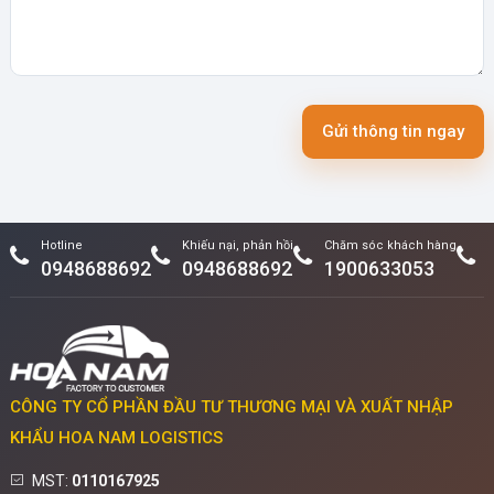
Gửi thông tin ngay
Hotline
Khiếu nại, phản hồi
Chăm sóc khách hàng
0948688692
0948688692
1900633053
CÔNG TY CỔ PHẦN ĐẦU TƯ THƯƠNG MẠI VÀ XUẤT NHẬP
KHẨU HOA NAM LOGISTICS
MST:
0110167925