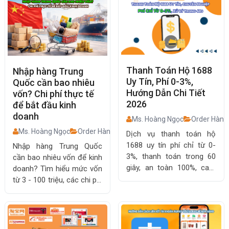
Quốc về Việt Nam
Thanh Toán Hộ 1688
Nhập hàng Trung
Uy Tín, Phí 0-3%,
Quốc cần bao nhiêu
Hướng Dẫn Chi Tiết
vốn? Chi phí thực tế
2026
để bắt đầu kinh
doanh
Ms. Hoàng Ngọc
Order Hàng
Ms. Hoàng Ngọc
Order Hàng Trung Quốc
Dịch vụ thanh toán hộ
1688 uy tín phí chỉ từ 0-
Nhập hàng Trung Quốc
3%, thanh toán trong 60
cần bao nhiêu vốn để kinh
giây, an toàn 100%, cam
doanh? Tìm hiểu mức vốn
kết bồi thường nếu lỗi. Hỗ
từ 3 - 100 triệu, các chi phí
trợ full order, vận chuyển
cần chuẩn bị và cách nhập
Trung Việt.
hàng hiệu quả cho người
mới.