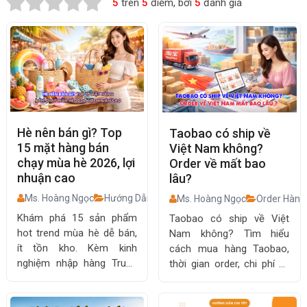
5
trên
5
điểm, bởi
5
đánh giá
Hè nên bán gì? Top
Taobao có ship về
15 mặt hàng bán
Việt Nam không?
chạy mùa hè 2026, lợi
Order về mất bao
nhuận cao
lâu?
Ms. Hoàng Ngọc
Hướng Dẫn
Ms. Hoàng Ngọc
Order Hàng
Khám phá 15 sản phẩm
Taobao có ship về Việt
hot trend mùa hè dễ bán,
Nam không? Tìm hiểu
ít tồn kho. Kèm kinh
cách mua hàng Taobao,
nghiệm nhập hàng Trung
thời gian order, chi phí và
Quốc và chiến lược tối ưu
phương thức vận chuyển
lợi nhuận hiệu quả.
từ shop Taobao, Trung