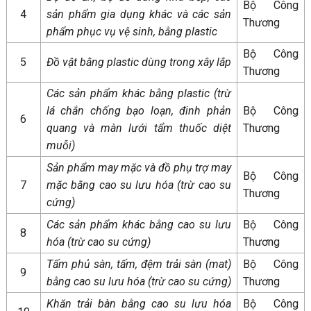
Bộ Công
4
sản phẩm gia dụng khác và các sản
Thương
phẩm phục vụ vệ sinh, bằng plastic
Bộ Công
5
Đồ vật bằng plastic dùng trong xây lắp
Thương
Các sản phẩm khác bằng plastic (trừ
lá chắn chống bạo loạn, đinh phản
Bộ Công
6
quang và màn lưới tẩm thuốc diệt
Thương
muỗi)
Sản phẩm may mặc và đồ phụ trợ may
Bộ Công
7
mặc bằng cao su lưu hóa (trừ cao su
Thương
cứng)
Các sản phẩm khác bằng cao su lưu
Bộ Công
8
hóa (trừ cao su cứng)
Thương
Tấm phủ sàn, tấm, đệm trải sàn (mat)
Bộ Công
9
bằng cao su lưu hóa (trừ cao su cứng)
Thương
Khăn trải bàn bằng cao su lưu hóa
Bộ Công