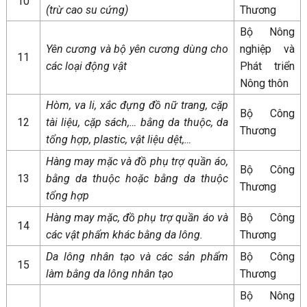
10
(trừ cao su cứng)
Thương
Bộ Nông
Yên cương và bộ yên cương dùng cho
nghiệp và
11
các loại động vật
Phát triển
Nông thôn
Hòm, va li, xắc đựng đồ nữ trang, cặp
Bộ Công
12
tài liệu, cặp sách,… bằng da thuộc, da
Thương
tổng hợp, plastic, vật liệu dệt,…
Hàng may mặc và đồ phụ trợ quần áo,
Bộ Công
13
bằng da thuộc hoặc bằng da thuộc
Thương
tổng hợp
Hàng may mặc, đồ phụ trợ quần áo và
Bộ Công
14
các vật phẩm khác bằng da lông.
Thương
Da lông nhân tạo và các sản phẩm
Bộ Công
15
làm bằng da lông nhân tạo
Thương
Bộ Nông