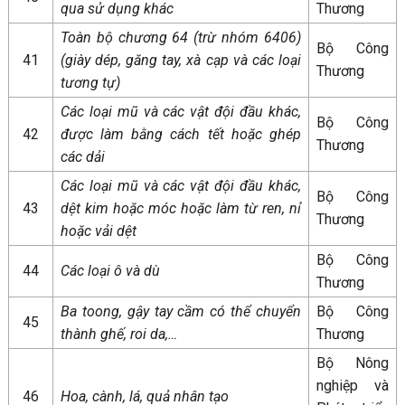
qua sử dụng khác
Thương
Toàn bộ chương 64 (trừ nhóm 6406)
Bộ Công
41
(giày dép, găng tay, xà cạp và các loại
Thương
tương tự)
Các loại mũ và các vật đội đầu khác,
Bộ Công
42
được làm bằng cách tết hoặc ghép
Thương
các dải
Các loại mũ và các vật đội đầu khác,
Bộ Công
43
dệt kim hoặc móc hoặc làm từ ren, nỉ
Thương
hoặc vải dệt
Bộ Công
44
Các loại ô và dù
Thương
Ba toong, gậy tay cầm có thể chuyển
Bộ Công
45
thành ghế, roi da,…
Thương
Bộ Nông
nghiệp và
46
Hoa, cành, lá, quả nhân tạo