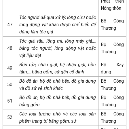
Phát triển
Nông thôn
Tóc người đã qua xử lý; lông cừu hoặc
Bộ Công
47
lông động vật khác được chế biến để
Thương
dùng làm tóc giả
Tóc giả, râu, lông mi, lông mày giả,…
Bộ Công
48
bằng tóc người, lông động vật hoặc
Thương
vật liệu dệt
Bồn rửa, chậu giặt, bệ chậu giặt, bồn
Bộ Xây
49
tắm,… bằng gốm, sứ gắn cố định
dựng
Bộ đồ ăn, bộ đồ nhà bếp, đồ gia dụng
Bộ Công
50
và đồ sứ vệ sinh khác
Thương
Bộ đồ ăn, bộ đồ nhà bếp, đồ gia dụng
Bộ Công
51
bằng gốm
Thương
Các loại tượng nhỏ và các loại sản
Bộ Công
52
phẩm trang trí bằng gốm, sứ
Thương