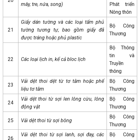
20
mây, tre, nứa, song)
Phát triển
Nông thôn
Giấy dán tường và các loại tấm phủ
Bộ Công
21
tường tương tự, bao gồm giấy đã
Thương
được tráng hoặc phủ plastic
Bộ Thông
tin và
22
Các loại lịch in, kể cả bloc lịch
Truyền
thông
Vải dệt thoi dệt từ tơ tằm hoặc phế
Bộ Công
23
liệu tơ tằm
Thương
Vải dệt thoi từ sợi len lông cừu, lông
Bộ Công
24
động vật
Thương
Bộ Công
25
Vải dệt thoi từ sợi bông
Thương
Vải dệt thoi từ sợi lanh, sợi đay, các
Bộ Công
26