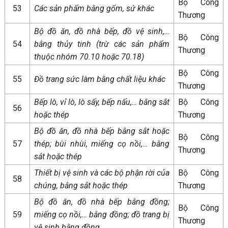
Bộ Công
53
Các sản phẩm bằng gốm, sứ khác
Thương
Bộ đồ ăn, đồ nhà bếp, đồ vệ sinh,…
Bộ Công
54
bằng thủy tinh (trừ các sản phẩm
Thương
thuộc nhóm 70.10 hoặc 70.18)
Bộ Công
55
Đồ trang sức làm bằng chất liệu khác
Thương
Bếp lò, vỉ lò, lò sấy, bếp nấu,… bằng sắt
Bộ Công
56
hoặc thép
Thương
Bộ đồ ăn, đồ nhà bếp bằng sắt hoặc
Bộ Công
57
thép; bùi nhùi, miếng cọ nồi,… bằng
Thương
sắt hoặc thép
Thiết bị vệ sinh và các bộ phận rời của
Bộ Công
58
chúng, bằng sắt hoặc thép
Thương
Bộ đồ ăn, đồ nhà bếp bằng đồng;
Bộ Công
59
miếng cọ nồi,… bằng đồng; đồ trang bị
Thương
vệ sinh bằng đồng