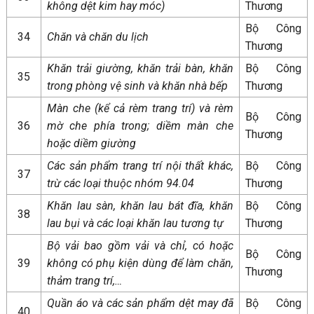
không dệt kim hay móc)
Thương
Bộ Công
34
Chăn và chăn du lịch
Thương
Khăn trải giường, khăn trải bàn, khăn
Bộ Công
35
trong phòng vệ sinh và khăn nhà bếp
Thương
Màn che (kể cả rèm trang trí) và rèm
Bộ Công
36
mờ che phía trong; diềm màn che
Thương
hoặc diềm giường
Các sản phẩm trang trí nội thất khác,
Bộ Công
37
trừ các loại thuộc nhóm 94.04
Thương
Khăn lau sàn, khăn lau bát đĩa, khăn
Bộ Công
38
lau bụi và các loại khăn lau tương tự
Thương
Bộ vải bao gồm vải và chỉ, có hoặc
Bộ Công
39
không có phụ kiện dùng để làm chăn,
Thương
thảm trang trí,…
Quần áo và các sản phẩm dệt may đã
Bộ Công
40