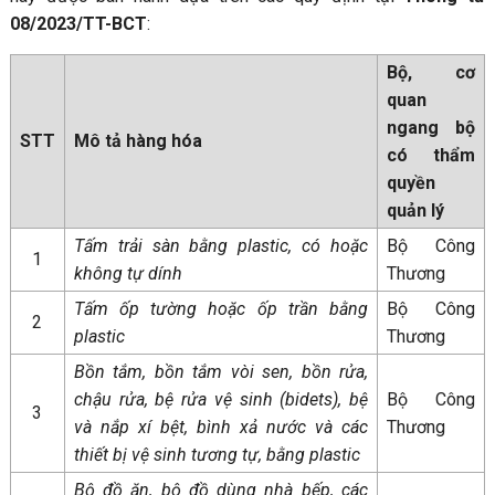
08/2023/TT-BCT
:
Bộ, cơ
quan
ngang bộ
STT
Mô tả hàng hóa
có thẩm
quyền
quản lý
Tấm trải sàn bằng plastic, có hoặc
Bộ Công
1
không tự dính
Thương
Tấm ốp tường hoặc ốp trần bằng
Bộ Công
2
plastic
Thương
Bồn tắm, bồn tắm vòi sen, bồn rửa,
chậu rửa, bệ rửa vệ sinh (bidets), bệ
Bộ Công
3
và nắp xí bệt, bình xả nước và các
Thương
thiết bị vệ sinh tương tự, bằng plastic
Bộ đồ ăn, bộ đồ dùng nhà bếp, các