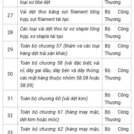
loại xơ libe dệt
Thương
Vải dệt thoi bằng sợi filament tổng
Bộ Công
27
hợp, sợi filament tái tạo
Thương
Các loại vải dệt thoi từ xơ staple tổng
Bộ Công
28
hợp, xơ staple tái tạo
Thương
Toàn bộ chương 57 (thảm và các loại
Bộ Công
29
hàng dệt trải sàn khác)
Thương
Toàn bộ chương 58 (vải đặc biệt; vải
nỉ; dây gai dầu, dây bện và dây thừng;
Bộ Công
30
các mặt hàng thuộc nhóm 58.08 hoặc
Thương
58.09)
Bộ Công
31
Toàn bộ chương 60 (vải dệt kim)
Thương
Toàn bộ chương 61 (hàng may mặc,
Bộ Công
32
dệt kim hoặc móc)
Thương
Toàn bộ chương 62 (hàng may mặc,
Bộ Công
33