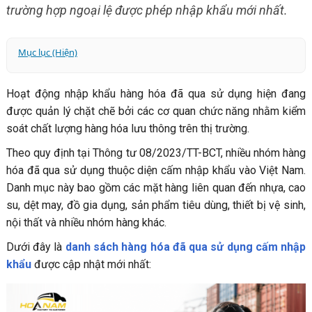
trường hợp ngoại lệ được phép nhập khẩu mới nhất.
Mục lục (Hiện)
Bảng danh sách hàng hóa bị cấm nhập khẩu khi đã qua
Hoạt động nhập khẩu hàng hóa đã qua sử dụng hiện đang
sử dụng
được quản lý chặt chẽ bởi các cơ quan chức năng nhằm kiểm
Trường Hợp Bắt Buộc Áp Dụng Biện Pháp Cấm Nhập
soát chất lượng hàng hóa lưu thông trên thị trường.
Khẩu Vào Việt Nam
Trường hợp cho phép nhập khẩu hàng hóa bị cấm về Việt
Theo quy định tại Thông tư 08/2023/TT-BCT, nhiều nhóm hàng
Nam
hóa đã qua sử dụng thuộc diện cấm nhập khẩu vào Việt Nam.
Hàng Hóa Thuộc Diện Cấm Nhập Khẩu Có Được Quá
Danh mục này bao gồm các mặt hàng liên quan đến nhựa, cao
Cảnh Qua Việt Nam Không?
su, dệt may, đồ gia dụng, sản phẩm tiêu dùng, thiết bị vệ sinh,
Hoa Nam Logistics Hỗ Trợ Tư Vấn Thủ Tục Nhập Khẩu
nội thất và nhiều nhóm hàng khác.
Hàng Hóa Trung Quốc Về Việt Nam
Dưới đây là
danh sách hàng hóa đã qua sử dụng cấm nhập
khẩu
được cập nhật mới nhất: