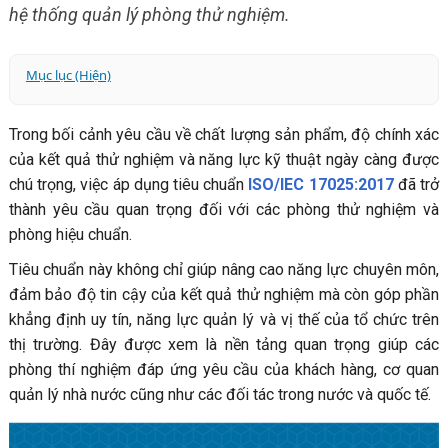
hệ thống quản lý phòng thử nghiệm.
Mục lục (Hiện)
1. Tiêu chuẩn ISO 17025:2017 là gì?
Trong bối cảnh yêu cầu về chất lượng sản phẩm, độ chính xác
2. Chứng nhận ISO/IEC 17025:2017 - Chứng chỉ quản lý
của kết quả thử nghiệm và năng lực kỹ thuật ngày càng được
phòng thí nghiệm
chú trọng, việc áp dụng tiêu chuẩn
ISO/IEC 17025:2017
đã trở
2.1. Phạm vi áp dụng của tiêu chuẩn ISO/IEC
thành yêu cầu quan trọng đối với các phòng thử nghiệm và
17025:2017
phòng hiệu chuẩn.
2.2. Các yêu cầu chung khi áp dụng ISO/IEC
Tiêu chuẩn này không chỉ giúp nâng cao năng lực chuyên môn,
17025:2017
đảm bảo độ tin cậy của kết quả thử nghiệm mà còn góp phần
3. Lợi ích khi áp dụng chứng nhận ISO 17025:2017
khẳng định uy tín, năng lực quản lý và vị thế của tổ chức trên
4. Tại sao nên lựa chọn Hoa Nam Logistics?
thị trường. Đây được xem là nền tảng quan trọng giúp các
phòng thí nghiệm đáp ứng yêu cầu của khách hàng, cơ quan
quản lý nhà nước cũng như các đối tác trong nước và quốc tế.