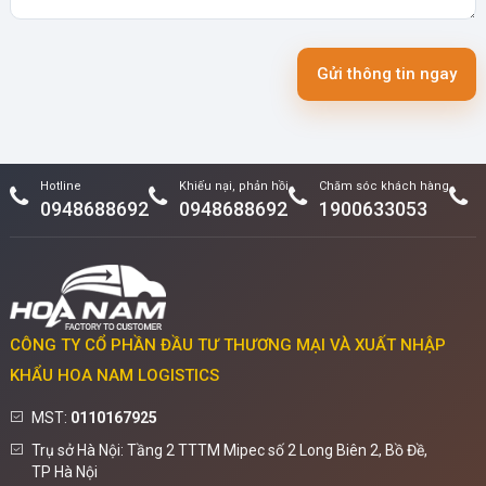
Gửi thông tin ngay
Hotline
Khiếu nại, phản hồi
Chăm sóc khách hàng
0948688692
0948688692
1900633053
CÔNG TY CỔ PHẦN ĐẦU TƯ THƯƠNG MẠI VÀ XUẤT NHẬP
KHẨU HOA NAM LOGISTICS
MST:
0110167925
Trụ sở Hà Nội: Tầng 2 TTTM Mipec số 2 Long Biên 2, Bồ Đề,
TP Hà Nội