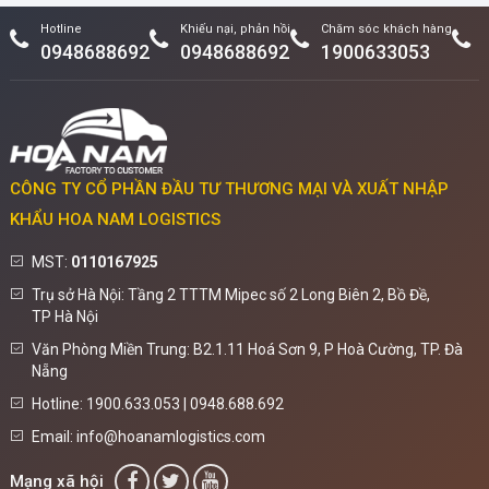
Hotline
Khiếu nại, phản hồi
Chăm sóc khách hàng
0948688692
0948688692
1900633053
CÔNG TY CỔ PHẦN ĐẦU TƯ THƯƠNG MẠI VÀ XUẤT NHẬP
KHẨU HOA NAM LOGISTICS
MST:
0110167925
Trụ sở Hà Nội: Tầng 2 TTTM Mipec số 2 Long Biên 2, Bồ Đề,
TP Hà Nội
Văn Phòng Miền Trung: B2.1.11 Hoá Sơn 9, P Hoà Cường, TP. Đà
Nẵng
Hotline: 1900.633.053 | 0948.688.692
Email: info@hoanamlogistics.com
Mạng xã hội