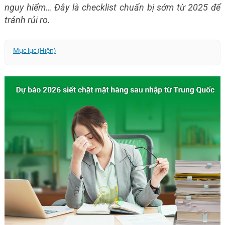
nguy hiểm… Đây là checklist chuẩn bị sớm từ 2025 để
tránh rủi ro.
Mục lục (Hiện)
1. Hàng nguy hiểm - hàng có pin - hàng điện tử
2. Hàng cũ - hàng đã qua sử dụng - second-hand
3. Hàng vi phạm sở hữu trí tuệ - hàng dễ làm giả
4. Mỹ phẩm - thực phẩm - đồ uống - sản phẩm tiếp xúc
da
5. Hàng gỗ, nông sản, sản phẩm từ động - thực vật
6. Hàng nguy hại - hàng dễ cháy nổ - hàng cần giấy phép
🧾 7 CHECKLIST CHUẨN BỊ TỪ 2025
✔ 1. Tra mã HS và danh mục hàng cấm/hạn chế trước
khi đặt hàng
✔ 2. Yêu cầu nhà cung cấp gửi đầy đủ giấy tờ
✔ 3. Ưu tiên nhập hàng chính ngạch