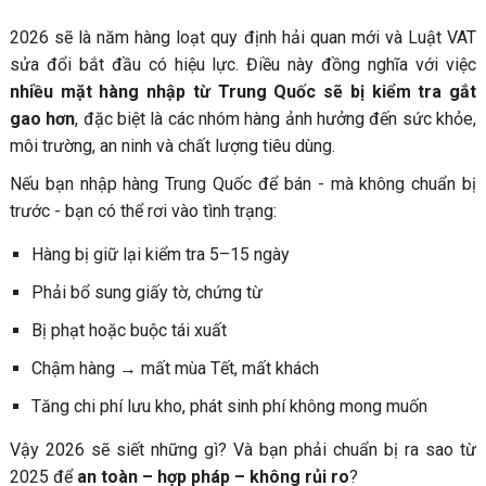
✔ 4. Tránh nhập hàng brand – hàng nhái – logo brand
2026 sẽ là năm hàng loạt quy định hải quan mới và Luật VAT
✔ 5. Test trước 1 lô nhỏ
sửa đổi bắt đầu có hiệu lực. Điều này đồng nghĩa với việc
✔ 6. Làm việc với đơn vị vận chuyển có năng lực xử lý
nhiều mặt hàng nhập từ Trung Quốc sẽ bị kiểm tra gắt
giấy tờ
gao hơn
, đặc biệt là các nhóm hàng ảnh hưởng đến sức khỏe,
✔ 7. Chuẩn bị trước mùa Tết
môi trường, an ninh và chất lượng tiêu dùng.
Để Hạn Chế Rủi Ro Khi Nhập Hàng Trung Quốc Về Việt
Nếu bạn nhập hàng Trung Quốc để bán - mà không chuẩn bị
Nam Trong 2026
trước - bạn có thể rơi vào tình trạng:
Bạn cần đơn vị hỗ trợ an toàn cho 2026?
Hàng bị giữ lại kiểm tra 5–15 ngày
Phải bổ sung giấy tờ, chứng từ
Bị phạt hoặc buộc tái xuất
Chậm hàng → mất mùa Tết, mất khách
Tăng chi phí lưu kho, phát sinh phí không mong muốn
Vậy 2026 sẽ siết những gì? Và bạn phải chuẩn bị ra sao từ
2025 để
an toàn – hợp pháp – không rủi ro
?