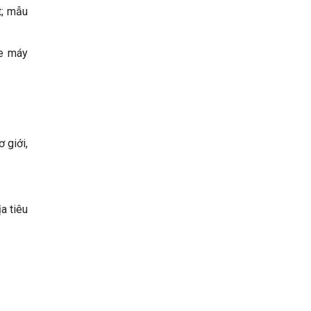
t; mẫu
xe máy
 giới,
a tiêu