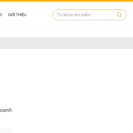
ỨC
GIỚI THIỆU
doanh