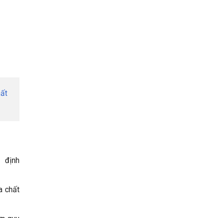
ất
 định
a chất