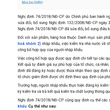
Mục lục (Hiện)
Hàng hóa nhóm 2 là gì?
Nghị định 74/2018/NĐ-CP do Chính phủ ban hành ngà
Quy định mới về kiểm tra chất lượng hàng hóa nhóm
sửa đổi, bổ sung Nghị định 132/2008/NĐ-CP ngày 3
15 sản phẩm được miễn giảm kiểm tra chất lượng 
Nghị định 74/2018/NĐ-CP đã sửa đổi, bổ sung điều kiệ
Doanh nghiệp cần lưu ý gì?
Hoa Nam Logistics - Hỗ trợ thủ tục kiểm tra chất l
Đối với sản phẩm, hàng hoá thuộc Danh mục sản phẩm
hoá nhóm 2
) nhập khẩu, việc kiểm tra nhà nước về 
công bố hợp quy của người nhập khẩu.
Việc công bố hợp quy được quy định chi tiết tại các q
Kết quả tự đánh giá sự phù hợp của tổ chức, cá nhân
định đã đăng ký hoặc được thừa nhận theo quy định c
tổ chức giám định được chỉ định theo quy định của phá
Trường hợp, người nhập khẩu thực hiện đăng ký kiểm t
ký kiểm tra và trả kết quả kiểm tra chất lượng thông q
Nghị định 74/2018/NĐ-CP cũng quy định cụ thể các
khẩu
.
Cụ thể như sau: