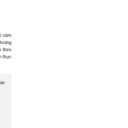
có nằm
 tượng
n theo
h thực
qua