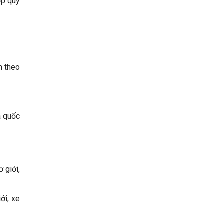
ợp quy
n theo
a quốc
 giới,
ới, xe