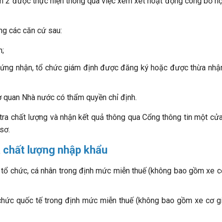
óm 2 được thực hiện thông qua việc xem xét hoạt động công bố h
ng các căn cứ sau:
n;
hứng nhận, tổ chức giám định được đăng ký hoặc được thừa nhậ
 quan Nhà nước có thẩm quyền chỉ định.
 tra chất lượng và nhận kết quả thông qua Cổng thông tin một cử
 sơ.
 chất lượng nhập khẩu
 tổ chức, cá nhân trong định mức miễn thuế (không bao gồm xe cơ
 chức quốc tế trong định mức miễn thuế (không bao gồm xe cơ gi