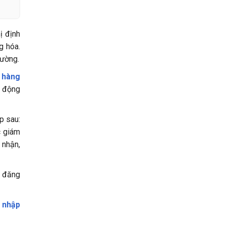
ị định
g hóa.
rường.
,
hàng
t động
p sau:
c giám
 nhận,
n đăng
i nhập