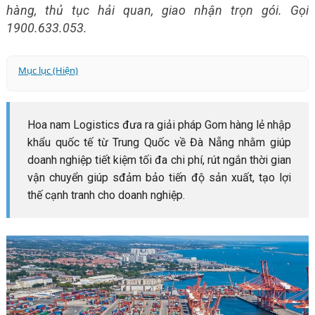
hàng, thủ tục hải quan, giao nhận trọn gói. Gọi
1900.633.053.
Mục lục (Hiện)
Vận chuyển hàng lẻ từ Trung Quốc về cảng Đà Nẵng -
Giải pháp tiết kiệm chi phí từ Hoa Nam Logistics
Hoa nam Logistics đưa ra giải pháp Gom hàng lẻ nhập
🌐 Vì sao nên chọn gom hàng lẻ về Đà Nẵng?
khẩu quốc tế từ Trung Quốc về Đà Nẵng nhằm giúp
✅ Dịch vụ gom & vận chuyển hàng lẻ của Hoa Nam
doanh nghiệp tiết kiệm tối đa chi phí, rút ngắn thời gian
Logistics
vận chuyển giúp sđảm bảo tiến độ sản xuất, tạo lợi
🎯 Ai phù hợp với giải pháp này?
thế cạnh tranh cho doanh nghiệp.
Lưu ý khi chọn vận chuyển hàng lẻ (LCL)
Vì sao nên chọn Hoa Nam Logistics làm đối tác tin cậy?