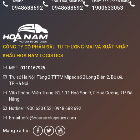
Hotline
Khiếu nại, phản hồi
Chăm sóc khách hàng
0948688692
0948688692
1900633053
CÔNG TY CỔ PHẦN ĐẦU TƯ THƯƠNG MẠI VÀ XUẤT NHẬP
KHẨU HOA NAM LOGISTICS
MST:
0110167925
Trụ sở Hà Nội: Tầng 2 TTTM Mipec số 2 Long Biên 2, Bồ Đề,
TP Hà Nội
Văn Phòng Miền Trung: B2.1.11 Hoá Sơn 9, P Hoà Cường, TP. Đà
Nẵng
Hotline: 1900.633.053 | 0948.688.692
Email: info@hoanamlogistics.com
Mạng xã hội