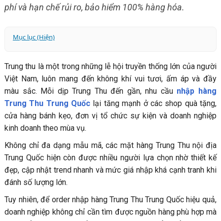
phí và hạn chế rủi ro, bảo hiểm 100% hàng hóa.
Mục lục (Hiện)
Thực Trạng Nhu Cầu Nhập Hàng Trung Thu Trung Quốc
Trung thu là một trong những lễ hội truyền thống lớn của người
Hiện Nay
Việt Nam, luôn mang đến không khí vui tươi, ấm áp và đầy
Vì Sao Nhiều Shop Lựa Chọn Nhập Hàng Trung Thu Trung
màu sắc. Mỗi dịp Trung Thu đến gần, nhu cầu
nhập hàng
Quốc?
Trung Thu Trung Quốc
lại tăng mạnh ở các shop quà tặng,
Các Mặt Hàng Trung Thu Trung Quốc Được Nhập Nhiều
cửa hàng bánh kẹo, đơn vị tổ chức sự kiện và doanh nghiệp
Hiện Nay
kinh doanh theo mùa vụ.
Những Rủi Ro Khi Order Nhập Hàng Trung Thu Trung
Quốc
Không chỉ đa dạng mẫu mã, các mặt hàng Trung Thu nội địa
Order Nhập Hàng Trung Thu Trung Quốc Qua Các Nền
Trung Quốc hiện còn được nhiều người lựa chọn nhờ thiết kế
Tảng Nội Địa
đẹp, cập nhật trend nhanh và mức giá nhập khá cạnh tranh khi
đánh số lượng lớn.
Hoa Nam Logistics - Dịch Vụ Nhập Hàng Trung Thu
Trung Quốc Nhanh, Chính Ngạch
Tuy nhiên, để order nhập hàng Trung Thu Trung Quốc hiệu quả,
FAQ - Câu Hỏi Thường Gặp Khi Nhập Hàng Trung Thu
doanh nghiệp không chỉ cần tìm được nguồn hàng phù hợp mà
Trung Quốc