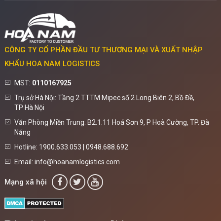
CÔNG TY CỔ PHẦN ĐẦU TƯ THƯƠNG MẠI VÀ XUẤT NHẬP
KHẨU HOA NAM LOGISTICS
MST:
0110167925
Trụ sở Hà Nội: Tầng 2 TTTM Mipec số 2 Long Biên 2, Bồ Đề,
TP Hà Nội
Văn Phòng Miền Trung: B2.1.11 Hoá Sơn 9, P Hoà Cường, TP. Đà
Nẵng
Hotline: 1900.633.053 | 0948.688.692
Email: info@hoanamlogistics.com
Mạng xã hội