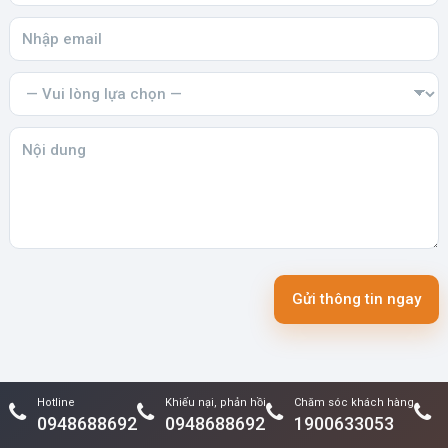
Gửi thông tin ngay
Hotline
Khiếu nại, phản hồi
Chăm sóc khách hàng
0948688692
0948688692
1900633053