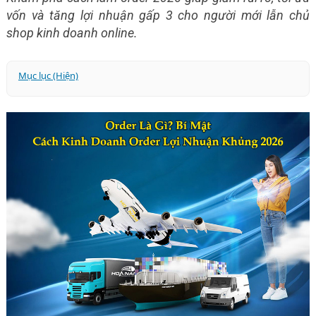
vốn và tăng lợi nhuận gấp 3 cho người mới lẫn chủ
shop kinh doanh online.
Mục lục (Hiện)
1. Order Là Gì? Bí Mật Cách Kinh Doanh Order Lợi Nhuận
Khủng 2026
1.1. Ý nghĩa của “order” trong kinh doanh
1.2. Bản chất của việc kinh doanh theo hình thức order
2. Các hình thức bán hàng order phổ biến hiện nay
2.1. Bán hàng order online
2.2. Pre-order – Đặt trước hàng chưa có sẵn
2.3. Order hộ hàng quốc tế
2.4. Bán hàng không trực tiếp (dropshipping – biến thể
của order)
3. Ưu - nhược điểm tổng quan của mô hình kinh doanh
order