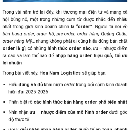
3.1. Ưu điểm
Trong vài năm trở lại đây, khi thương mại điện tử và mạng xã
3.2. Nhược điểm
hội bùng nổ, một trong những cụm từ được nhắc đến nhiều
4. Nhập hàng order hiệu quả cùng Hoa Nam Logistics
nhất trong giới kinh doanh chính là
“order”
. Người ta nói về
4.1. Hoa Nam Logistics hỗ trợ gì cho bạn?
bán hàng order
,
order hộ
,
pre-order
,
order hàng Quảng Châu
,
order hàng Mỹ
… nhưng không phải ai cũng hiểu đúng bản chất
5. Kết luận: Order là gì và đâu là chìa khóa thành công
order là gì
, có những
hình thức order nào
, ưu – nhược điểm
trong kinh doanh order?
ra sao và làm thế nào để
nhập hàng order hiệu quả, tối ưu
Liên hệ Hoa Nam Logistics
lợi nhuận
.
Trong bài viết này,
Hoa Nam Logistics
sẽ giúp bạn:
Hiểu
đúng và đủ
khái niệm
order
trong bối cảnh kinh doanh
hiện đại 2025-2026
Phân biệt rõ
các hình thức bán hàng order phổ biến nhất
Nhìn nhận
ưu – nhược điểm của mô hình order
dưới góc
độ thực tế
Gợi ý
giải pháp nhập hàng order quốc tế an toàn, nhanh