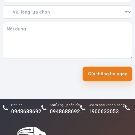
Gửi thông tin ngay
Hotline
Khiếu nại, phản hồi
Chăm sóc khách hàng
0948688692
0948688692
1900633053