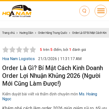
Trang chủ
Hướng Dẫn
Order Hàng Trung Quốc
Order Là Gì? Bí Mật Cách Kin
5
trên
5
điểm, bởi
1
đánh giá
Hoa Nam Logistics
21/3/2026 | 11:31:17 AM
Order Là Gì? Bí Mật Cách Kinh Doanh
Order Lợi Nhuận Khủng 2026 (Người
Mới Cũng Làm Được!)
Kiểm duyệt bài viết và thẩm định chuyên môn
Ms. Hoàng
Ngọc
Khám phá cách làm order 2026 giúp giảm rủi ro, tối ưu