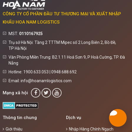
CÔNG TY CỔ PHẦN ĐẦU TƯ THƯƠNG MẠI VÀ XUẤT NHẬP
KHẨU HOA NAM LOGISTICS
MST:
0110167925
Trụ sở Hà Nội: Tầng 2 TTTM Mipec số 2 Long Biên 2, Bồ Đề,
TP Hà Nội
Văn Phòng Miền Trung: B2.1.11 Hoá Sơn 9, P Hoà Cường, TP. Đà
Nẵng
Hotline: 1900.633.053 | 0948.688.692
Email: info@hoanamlogistics.com
Mạng xã hội
Thông tin chung
Dịch vụ
Giới thiệu
Nhập Hàng Chính Ngạch