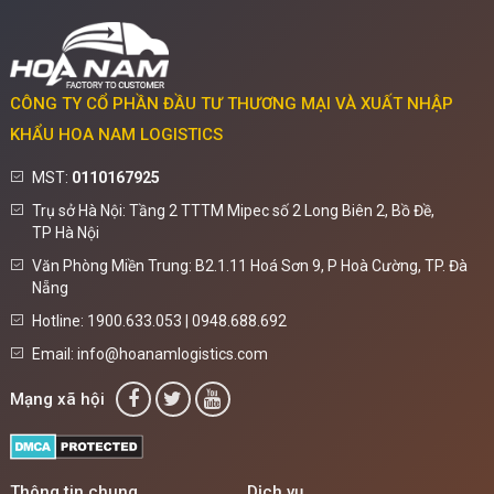
CÔNG TY CỔ PHẦN ĐẦU TƯ THƯƠNG MẠI VÀ XUẤT NHẬP
KHẨU HOA NAM LOGISTICS
MST:
0110167925
Trụ sở Hà Nội: Tầng 2 TTTM Mipec số 2 Long Biên 2, Bồ Đề,
TP Hà Nội
Văn Phòng Miền Trung: B2.1.11 Hoá Sơn 9, P Hoà Cường, TP. Đà
Nẵng
Hotline: 1900.633.053 | 0948.688.692
Email: info@hoanamlogistics.com
Mạng xã hội
Thông tin chung
Dịch vụ