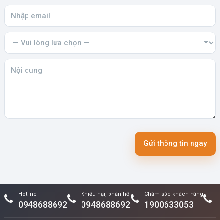
Gửi thông tin ngay
Hotline
Khiếu nại, phản hồi
Chăm sóc khách hàng
0948688692
0948688692
1900633053