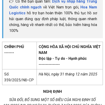
👉 Có thể bạn quan tâm:
Dịch vụ nhập hàng Trung
Quốc chính ngạch
về Việt Nam trọn gói,
Hoa Nam
Logistics
hỗ trợ bạn hoàn thiện 100% thủ tục hồ sơ
hải quan đúng quy định pháp luật, thông quan nhanh
chóng, hàng về nhanh nhất có thể, bảo hiểm hàng hóa
100%
CHÍNH PHỦ
CỘNG HÒA XÃ HỘI CHỦ NGHĨA VIỆT
-------
NAM
Độc lập - Tự do - Hạnh phúc
---------------
Số:
Hà Nội, ngày 31 tháng 12 năm 2025
359/2025/NĐ-CP
NGHỊ ĐỊNH
SỬA ĐỔI, BỔ SUNG MỘT SỐ ĐIỀU CỦA NGHỊ ĐỊNH SỐ