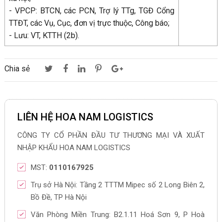
- VPCP: BTCN, các PCN, Trợ lý TTg, TGĐ Cổng
TTĐT, các Vụ, Cục, đơn vị trực thuộc, Công báo;
- Lưu: VT, KTTH (2b).
Chia sẻ
LIÊN HỆ HOA NAM LOGISTICS
CÔNG TY CỔ PHẦN ĐẦU TƯ THƯƠNG MẠI VÀ XUẤT
NHẬP KHẨU HOA NAM LOGISTICS
MST:
0110167925
Trụ sở Hà Nội: Tầng 2 TTTM Mipec số 2 Long Biên 2,
Bồ Đề, TP Hà Nội
Văn Phòng Miền Trung: B2.1.11 Hoá Sơn 9, P Hoà