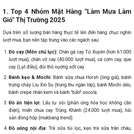
1. Top 4 Nhóm Mặt Hàng "Làm Mưa Làm
Gió" Thị Trường 2025
Dựa trên số lượng bán hàng thực tế lên đến hàng chục nghìn
lượt mua, bạn nên tập trung vào các ngách sau:
Đồ cay (Món chủ lực):
Chân gà cay Tứ Xuyên (hơn 61.000
lượt mua), chân vịt cay (40.000 lượt mua), cá cơm cay, que
cay (Lạt điều), đùi thỏ nướng sốt cay.
Bánh kẹo & Mochi:
Bánh sữa chua Horsh (ông già), bánh
trứng chảy Liu Xin Su (trung thu ngàn lớp), bánh Mochi dẻo,
bánh crepe nhân kem và bánh "bẩn" socola.
Đồ ăn tiện lợi:
Lẩu tự sôi (phản ứng hóa học không cần
điện), miến chua cay Trùng Khánh (24.000 lượt mua), hải
sản đóng hộp (mukbang trend).
Đồ uống nội địa:
Trà sữa túi lọc, kẹo trà sữa trân châu,