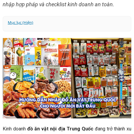
nhập hợp pháp và checklist kinh doanh an toàn.
Mục lục (Hiện)
Có Nên Nhập Đồ Ăn Vặt Trung Quốc Để Kinh Doanh
Không?
1. Top 4 Nhóm Mặt Hàng "Làm Mưa Làm Gió" Thị Trường
2025
2. Bảng Từ Khóa Tìm Kiếm "Thần Thánh" Cho Dân Buôn
3. Tổng Hợp Link Shop Uy Tín (Cập Nhật 2026)
4. Phân Tích Các Phương Thức Nhập Hàng
5. Lưu Ý "Xương Máu" Để Kinh Doanh Hợp Pháp & An
Toàn
6. Chiến Lược "Ngàn Đơn" Mỗi Ngày
Kinh doanh
đồ ăn vặt nội địa Trung Quốc
đang trở thành xu