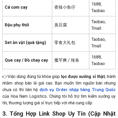
1688,
Cá cơm cay
香辣小鱼仔
Taobao
Taobao,
Đậu phụ thối
臭豆腐
Tmall
Taobao,
Set ăn vặt (quà tặng)
零食大礼包
Tmall
1688,
Que cay / Đồ chay cay
魔芋爽 / 辣条
Taobao
👉Việc dùng đúng từ khóa giúp
lọc được xưởng sỉ thật
, tránh
nhầm shop bán lẻ giá cao. Bạn muốn tìm nguồn bán nhưng
chưa có thì liên hệ
dịch vụ Order nhập hàng Trung Quốc
của Hoa Nam Logistics
.
Chúng tôi hỗ trợ tìm kiếm xưởng uy
tín, thương lượng giá sỉ trực tiếp với nhà cung cấp.
3. Tổng Hợp Link Shop Uy Tín (Cập Nhật