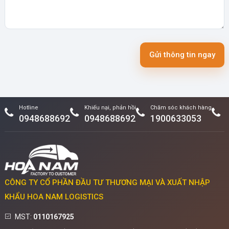
Gửi thông tin ngay
Hotline
Khiếu nại, phản hồi
Chăm sóc khách hàng
0948688692
0948688692
1900633053
CÔNG TY CỔ PHẦN ĐẦU TƯ THƯƠNG MẠI VÀ XUẤT NHẬP
KHẨU HOA NAM LOGISTICS
MST:
0110167925