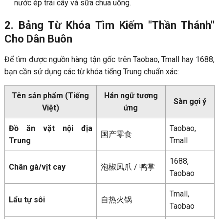
nước ép trái cây và sữa chua uống.
2. Bảng Từ Khóa Tìm Kiếm "Thần Thánh"
Cho Dân Buôn
Để tìm được nguồn hàng tận gốc trên Taobao, Tmall hay 1688,
bạn cần sử dụng các từ khóa tiếng Trung chuẩn xác:
Tên sản phẩm (Tiếng
Hán ngữ tương
Sàn gợi ý
Việt)
ứng
Đồ ăn vặt nội địa
Taobao,
国产零食
Trung
Tmall
1688,
Chân gà/vịt cay
泡椒凤爪 / 鸭掌
Taobao
Tmall,
Lẩu tự sôi
自热火锅
Taobao