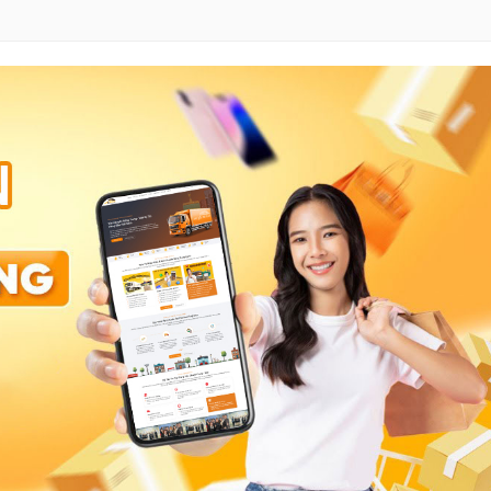
 TAO BAO, 1688, TMALL KHÔNG?
NG TRUNG QUỐC
N A–Z