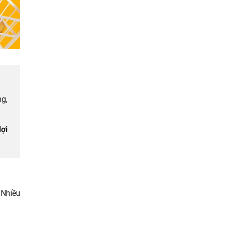
ng,
lợi
 Nhiều