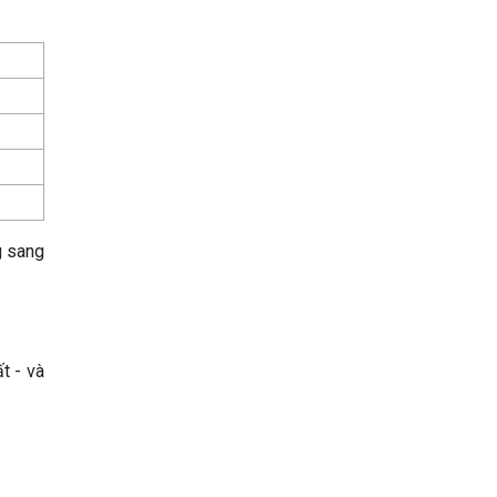
g sang
t - và