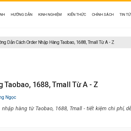
ÌNH
HƯỚNG DẪN
KINH NGHIỆM
KIẾN THỨC
CHÍNH SÁCH
TIN T
ng Dẫn Cách Order Nhập Hàng Taobao, 1688, Tmall Từ A - Z
Taobao, 1688, Tmall Từ A - Z
ng Ngọc
n nhập hàng từ Taobao, 1688, Tmall - tiết kiệm chi phí, d