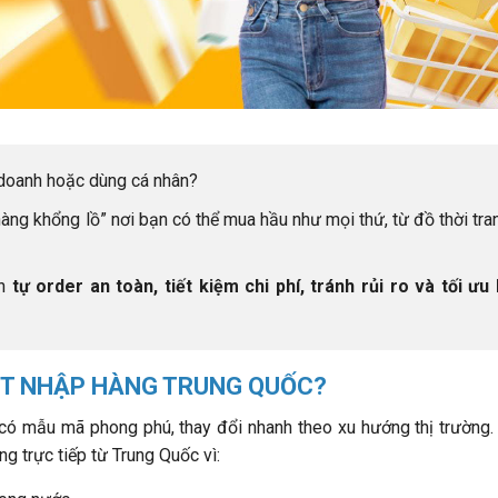
trên hành trình nhập hàng
doanh hoặc dùng cá nhân?
hàng khổng lồ” nơi bạn có thể mua hầu như mọi thứ, từ đồ thời tra
ạn
tự order an toàn, tiết kiệm chi phí, tránh rủi ro và tối ưu 
IỆT NHẬP HÀNG TRUNG QUỐC?
có mẫu mã phong phú, thay đổi nhanh theo xu hướng thị trường.
g trực tiếp từ Trung Quốc vì: