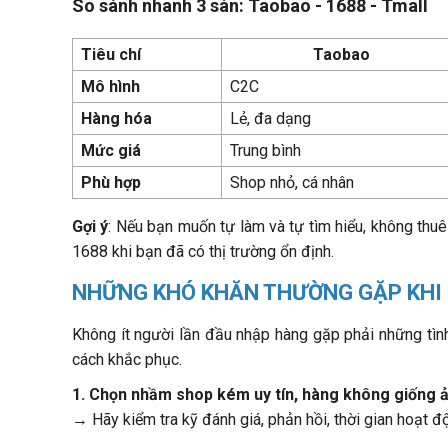
So sánh nhanh 3 sàn: Taobao - 1688 - Tmall
Tiêu chí
Taobao
Mô hình
C2C
Hàng hóa
Lẻ, đa dạng
Mức giá
Trung bình
Phù hợp
Shop nhỏ, cá nhân
Gợi ý
: Nếu bạn muốn tự làm và tự tìm hiểu, không thu
1688 khi bạn đã có thị trường ổn định.
NHỮNG KHÓ KHĂN THƯỜNG GẶP KHI
Không ít người lần đầu nhập hàng gặp phải những tìn
cách khắc phục.
1. Chọn nhầm shop kém uy tín, hàng không giống ả
→ Hãy kiểm tra kỹ đánh giá, phản hồi, thời gian hoạt đ