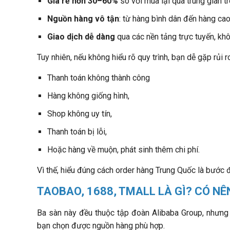
Giá rẻ hơn 30–60%
so với mua lại qua trung gian t
Nguồn hàng vô tận
: từ hàng bình dân đến hàng ca
Giao dịch dễ dàng
qua các nền tảng trực tuyến, khô
Tuy nhiên, nếu không hiểu rõ quy trình, bạn dễ gặp rủi r
Thanh toán không thành công
Hàng không giống hình,
Shop không uy tín,
Thanh toán bị lỗi,
Hoặc hàng về muộn, phát sinh thêm chi phí.
Vì thế, hiểu đúng cách order hàng Trung Quốc là bước đ
TAOBAO, 1688, TMALL LÀ GÌ? CÓ N
Ba sàn này đều thuộc tập đoàn Alibaba Group, nhưng 
bạn chọn được nguồn hàng phù hợp.