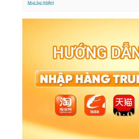
Mục lục (Hiện)
TAOBAO, 1688, TMALL LÀ GÌ? CÓ NÊN MUA HÀNG
🛒 Taobao - Sàn bán lẻ lớn nhất Trung Quốc
🏬 1688 - Sàn nhập sỉ tận xưởng, giá rẻ nhất
🛍️ Tmall - Sàn hàng chính hãng cao cấp
So sánh nhanh 3 sàn: Taobao - 1688 - Tmall
NHỮNG KHÓ KHĂN THƯỜNG GẶP KHI ORDER HÀ
6 BƯỚC MUA HÀNG TAOBAO, 1688, TMALL CHUẨ
Bước 1: Tạo tài khoản và chuẩn bị thanh toán
Bước 2: Tìm kiếm sản phẩm và chọn shop uy tín
Bước 3: Kiểm tra shop và thương lượng giá (nếu có)
Bước 4: Thanh toán đơn hàng
Bước 5: Vận chuyển hàng về Việt Nam
Bước 6: Nhận hàng và kiểm tra
5 Kinh nghiệm thực tế khi order hàng Trung Quốc
Cách order nhanh - tiết kiệm - dễ làm nhất