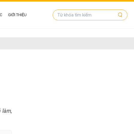
ỨC
GIỚI THIỆU
ễ làm,