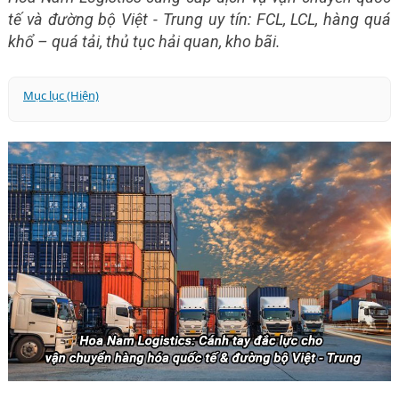
tế và đường bộ Việt - Trung uy tín: FCL, LCL, hàng quá
khổ – quá tải, thủ tục hải quan, kho bãi.
Mục lục (Hiện)
🌏 Giới thiệu về Hoa Nam Logistics
🚛 Dịch vụ vận chuyển quốc tế đa dạng
Vận chuyển đường bộ Việt – Trung: Thế mạnh đặc biệt
của Hoa Nam Logistics
Tầm quan trọng của giao thương Việt – Trung
Sự phát triển của vận tải đường bộ Việt – Trung
⭐ Lợi ích doanh nghiệp nhận được khi vận chuyển
đường bộ Việt – Trung
Giải pháp vận tải đường bộ Việt – Trung tại Hoa Nam
Logistics
Quy trình vận chuyển chuyên nghiệp tại Hoa Nam
Logistics