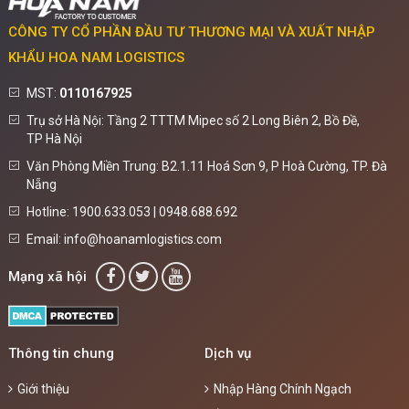
CÔNG TY CỔ PHẦN ĐẦU TƯ THƯƠNG MẠI VÀ XUẤT NHẬP
KHẨU HOA NAM LOGISTICS
MST:
0110167925
Trụ sở Hà Nội: Tầng 2 TTTM Mipec số 2 Long Biên 2, Bồ Đề,
TP Hà Nội
Văn Phòng Miền Trung: B2.1.11 Hoá Sơn 9, P Hoà Cường, TP. Đà
Nẵng
Hotline: 1900.633.053 | 0948.688.692
Email: info@hoanamlogistics.com
Mạng xã hội
Thông tin chung
Dịch vụ
Giới thiệu
Nhập Hàng Chính Ngạch