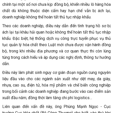
chính tại một số nơi chưa kịp đồng bộ, khiến nhiều lô hàng hóa
chất dù không thuộc diện cấm hay hạn chế vẫn bị ách lại,
doanh nghiệp không thể hoàn tất thủ tục nhập khẩu.
Theo các doanh nghiệp, điều này dẫn đến tình trạng hồ sơ bị
ách lại tại khâu hải quan hoặc không thể hoàn tất thủ tục nhập
khẩu. Đặc biệt, hệ thống dịch vụ công trực tuyến phục vụ thủ
tục quản lý hóa chất theo Luật mới chưa được vận hành đồng
bộ, trong khi nhiều địa phương và cơ quan thực thi còn lúng
túng trong cách hiểu và áp dụng các nghị định, thông tư hướng
dẫn.
Điều này làm phát sinh nguy cơ gián đoạn nguồn cung nguyên
liệu đầu vào cho các ngành sản xuất như dệt may, da giày,
nhựa, cao su, điện tử, hóa mỹ phẩm và chế biến công nghiệp
trong bối cảnh các doanh nghiệp đang bước vào cao điểm sản
xuất đầu năm; đồng thời làm tăng chi phí logistics…
Liên quan đến vấn đề này, ông Phùng Mạnh Ngọc - Cục
trưởng Cục Hóa chất (Bộ Công Thương) cho biết, vào thứ Hai