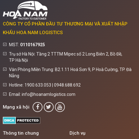
CÔNG TY CỔ PHẦN ĐẦU TƯ THƯƠNG MẠI VÀ XUẤT NHẬP
KHẨU HOA NAM LOGISTICS
MST:
0110167925
Trụ sở Hà Nội: Tầng 2 TTTM Mipec số 2 Long Biên 2, Bồ Đề,
TP Hà Nội
Văn Phòng Miền Trung: B2.1.11 Hoá Sơn 9, P Hoà Cường, TP. Đà
Nẵng
Hotline: 1900.633.053 | 0948.688.692
Email: info@hoanamlogistics.com
Mạng xã hội
Thông tin chung
Dịch vụ