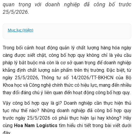
quan trọng với doanh nghiệp đã công bố trước
25/5/2026.
Mục lục (Hiện)
1. Công bố hợp quy là gì?
Trong bối cảnh hoạt động quản lý chất lượng hàng hóa ngày
2. Trình tự thủ tục công bố hợp quy như thế nào?
càng được siết chặt, công bố hợp quy không chỉ là yêu cầu
Bước 1: Lập bản đăng ký công bố hợp quy
pháp lý bắt buộc mà còn là cơ sở quan trọng để doanh nghiệp
Bước 2: Đăng ký công bố hợp quy trên Cơ sở dữ liệu
khẳng định chất lượng sản phẩm trên thị trường. Đặc biệt, từ
quốc gia
ngày 25/5/2026, Thông tư số 14/2026/TT-BKHCN của Bộ
3. Hồ sơ đăng ký công bố hợp quy sản phẩm
Khoa học và Công nghệ chính thức có hiệu lực, mang đến nhiều
3.1 Tài liệu nộp kèm theo khi thực hiện đăng ký trực
thay đổi đáng chú ý liên quan đến hoạt động công bố hợp quy.
tuyến
Vậy công bố hợp quy là gì? Doanh nghiệp cần thực hiện thủ
3.2 Hồ sơ lập và lưu giữ tại tổ chức, cá nhân
tục như thế nào? Những doanh nghiệp đã công bố hợp quy
4. Doanh nghiệp đã công bố trước 25/5/2026 cần lưu ý
trước ngày 25/5/2026 có phải thực hiện lại hay không? Hãy
gì?
cùng
Hoa Nam Logistics
tìm hiểu chi tiết trong bài viết dưới
đây.