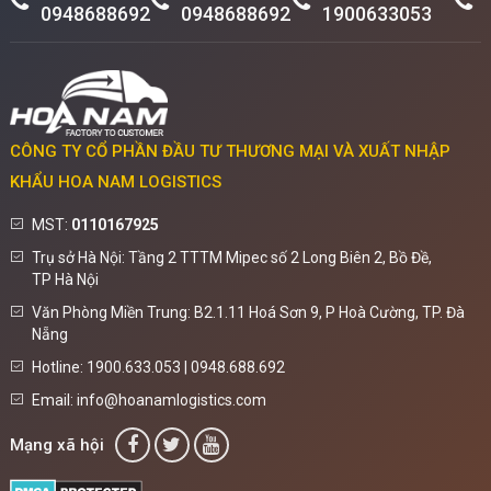
0948688692
0948688692
1900633053
CÔNG TY CỔ PHẦN ĐẦU TƯ THƯƠNG MẠI VÀ XUẤT NHẬP
KHẨU HOA NAM LOGISTICS
MST:
0110167925
Trụ sở Hà Nội: Tầng 2 TTTM Mipec số 2 Long Biên 2, Bồ Đề,
TP Hà Nội
Văn Phòng Miền Trung: B2.1.11 Hoá Sơn 9, P Hoà Cường, TP. Đà
Nẵng
Hotline: 1900.633.053 | 0948.688.692
Email: info@hoanamlogistics.com
Mạng xã hội